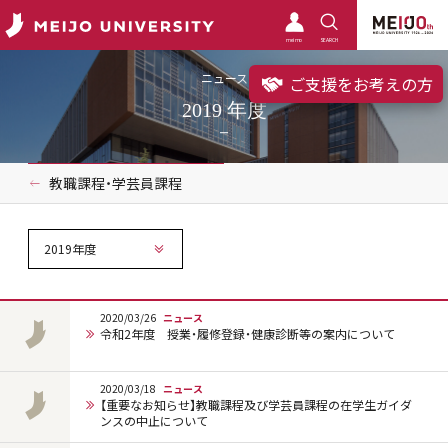
meimo
SEARCH
ニュース
ご支援をお考えの方
2019 年度
教職課程・学芸員課程
2019年度
2020/03/26
ニュース
令和2年度 授業・履修登録・健康診断等の案内について
2020/03/18
ニュース
【重要なお知らせ】教職課程及び学芸員課程の在学生ガイダ
ンスの中止について