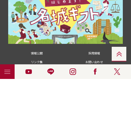
情報公開
採用情報
リンク集
お問い合わせ
メディアの皆さま
卒業生の皆さま
名城大学への寄付・募金
附属図書館
統合ポータルサイ
ポリシ
個人情報の共同利用に
名城大学サー
ENGLISH
ト
ー
ついて
ビス
© 2018 Meijo University