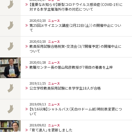
【重要なお知らせ】新型コロナウイルス感染症（COVID-19）に
対する本学主催海外行事の対応について
2020/02/20
ニュース
第25回Jr.サイエンス講座（2月22日（土））の開催中止につい
て
2020/02/20
ニュース
教員採用試験合格祝賀・交流会（3/7開催予定）の開催中止に
ついて
2020/01/28
ニュース
教職センター長の曽山和彦教授が7冊目の著書を上梓
2019/11/25
ニュース
公立学校教員採用試験に本学学生18人が合格
2019/09/13
ニュース
【9/16以降】シャトルバス（天白⇔ドーム前）時刻表変更につ
いて
2019/09/02
ニュース
「育て達人」を更新しました