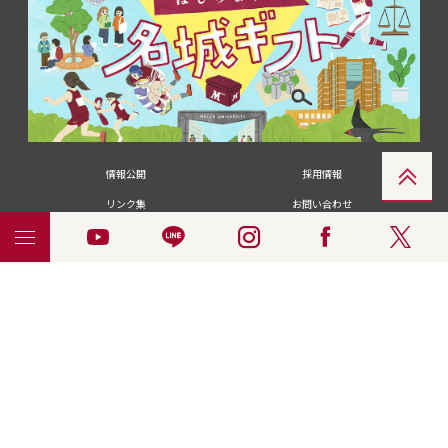
情報公開
採用情報
リンク集
お問い合わせ
メディアの皆さま
卒業生の皆さま
名城大学への寄付・募金
附属図書館
統合ポータルサイ
ポリシ
個人情報の共同利用に
名城大学サー
ENGLISH
ト
ー
ついて
ビス
© 2018 Meijo University