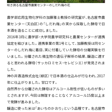
咲き誇る名古屋市農業センターのしだれ梅の花
農学部応用生物化学科の加藤雅士教授の研究室が、名古屋市農
業センター（天白区）の「しだれ梅」の実から採取した酵母で日
本酒を造ることに成功しました。
2016年3月に農学部・大学院農学研究科と農業センターが連携
協定を結びました。連携事業の第1号として、加藤教授は同セン
ターのしだれ梅に着目、実に付着していた酵母の分離実験を行
いました。分離された微生物の遺伝子解析の結果、醸造に適す
ると思われる酵母（サッカロミセス・セレビシエ）が発見されま
した。
神の井酒造株式会社（緑区）で日本酒の仕込みが行なわれ、2017
年に仕上がりました。甘口です。
自然界から分離された酵母はアルコール耐性が低いものが多い
とされますが、今回は無理することなくアルコール15度以上ま
で発酵が進みました。
醸造に使った米は「あいちのかおり」という品種です。名古屋市