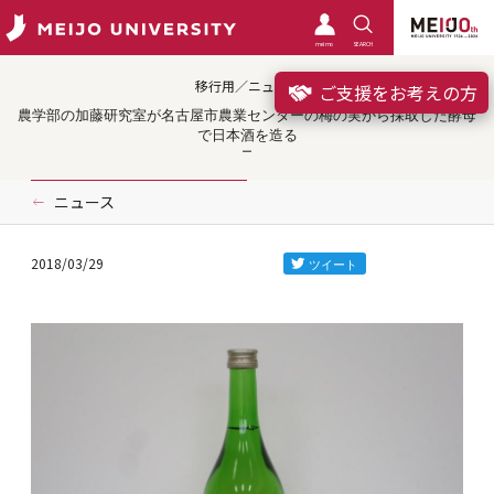
meimo
SEARCH
移行用／ニュース
ご支援をお考えの方
農学部の加藤研究室が名古屋市農業センターの梅の実から採取した酵母
で日本酒を造る
ニュース
2018/03/29