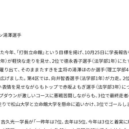
ン湯澤選手
った今年、「打倒立命館」という目標を掲げ、10月25日に学長報
2年）が軽快な走りを見せ、2位で德永香子選手（法学部1年）に
躍り出て、そのままたすきを主将の湯澤ほのか選手（理工学部4
で広げました。第4区では、向井智香選手（法学部1年）が力走。
い表情を見せながらもトップで赤坂よもぎ選手（法学部3年）に
プダウンが激しいコースに悪戦苦闘しながらも、3位で最終走者
走りで松山大学と立命館大学を懸命に追いかけ、3位でゴールし
吉久光一学長が「一昨年は7位、去年は5位、今年は3位と着実