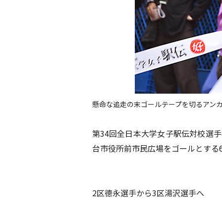
懸命な追走の末ゴールテープを切るアン
第34回全日本大学女子駅伝対校選手
台市役所前市民広場をゴールとする6区
2区德永選手から3区湯沢選手へ