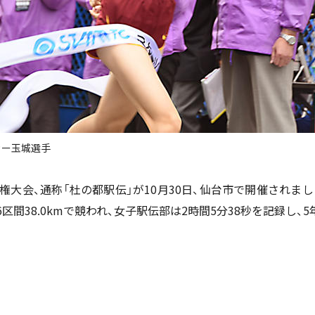
カー玉城選手
権大会、通称「杜の都駅伝」が10月30日、仙台市で開催されま
間38.0kmで競われ、女子駅伝部は2時間5分38秒を記録し、