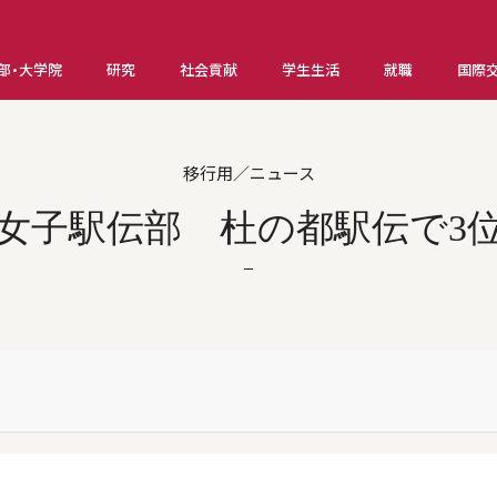
部・大学院
研究
社会貢献
学生生活
就職
国際
移行用／ニュース
女子駅伝部 杜の都駅伝で3