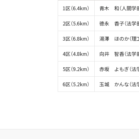
1区（6.4km）
青木 和（人間学部
2区（5.6km）
德永 香子（法学部
3区（6.8km）
湯澤 ほのか（理
4区（4.8km）
向井 智香（法学部
5区（9.2km）
赤坂 よもぎ（法学
6区（5.2km）
玉城 かんな（法学