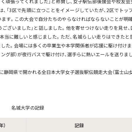
よく頑張ってくれました」と称賛し、女子駅伝部後援会や校友会
）は、「3区で先頭に立つことをイメージしていたが、2区でトッ
います。この大会で自分たちのやらなければならないことが明
うございました」と話しました。他を寄せつけない走りを見せ、
は本当に難しいと感じました。ただ、名城らしい走りはできたと
ました。会場には多くの卒業生や本学関係者が応援に駆け付けまし
ィング部）が夜行バスで駆け付け、選手らに熱いエールを送りま
日に静岡県で開かれる全日本大学女子選抜駅伝競走大会（富士山女
名城大学の記録
年）
記録