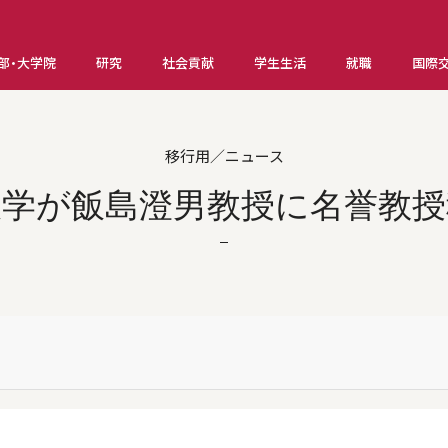
部・大学院
研究
社会貢献
学生生活
就職
国際
移行用／ニュース
大学が飯島澄男教授に名誉教授