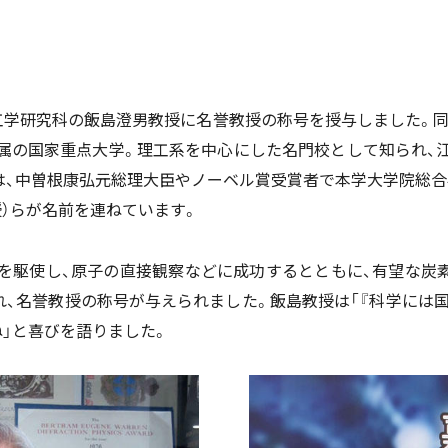
工学研究科の飯島澄男教授に名誉教授の称号を授与しました。同大
属の国家重点大学。理工系を中心にした名門校として知られ、
は、中曽根康弘元総理大臣やノーベル賞受賞者で本学大学院総合
）らが名前を連ねています。
を駆使し、原子の直接観察などに成功するとともに、有望な炭
れ、名誉教授の称号が与えられました。飯島教授は「『科学には国
」と喜びを語りました。