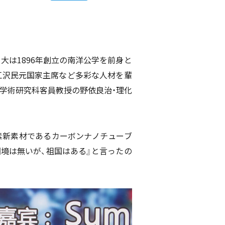
は1896年創立の南洋公学を前身と
江沢民元国家主席など多彩な人材を輩
学術研究科客員教授の野依良治・理化
素新素材であるカーボンナノチューブ
境は無いが、祖国はある』と言ったの