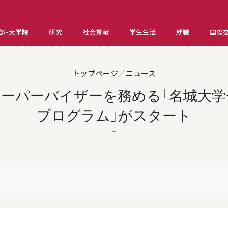
部・大学院
研究
社会貢献
学生生活
就職
国際
トップページ／ニュース
ーパーバイザーを務める「名城大
プログラム」がスタート