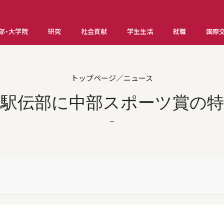
部・大学院
研究
社会貢献
学生生活
就職
国際
トップページ／ニュース
子駅伝部に中部スポーツ賞の特