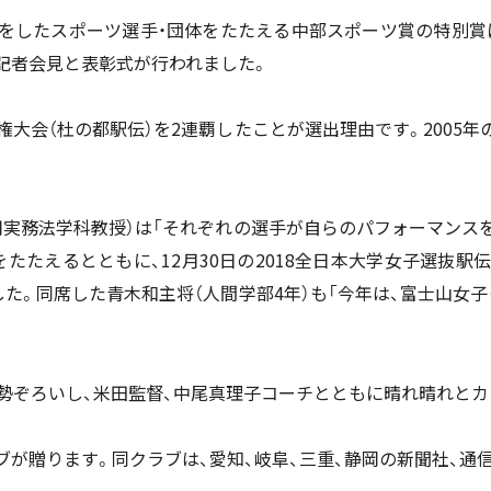
活躍をしたスポーツ選手・団体をたたえる中部スポーツ賞の特別賞
記者会見と表彰式が行われました。
権大会（杜の都駅伝）を2連覇したことが選出理由です。2005
用実務法学科教授）は「それぞれの選手が自らのパフォーマンス
たたえるとともに、12月30日の2018全日本大学女子選抜駅伝
した。同席した青木和主将（人間学部4年）も「今年は、富士山女
勢ぞろいし、米田監督、中尾真理子コーチとともに晴れ晴れとカ
が贈ります。同クラブは、愛知、岐阜、三重、静岡の新聞社、通信