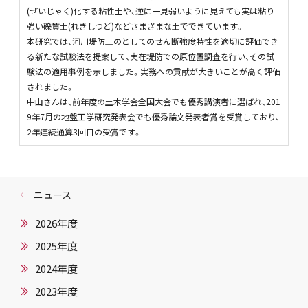
(ぜいじゃく)化する粘性土や、逆に一見弱いように見えても実は粘り
強い礫質土(れきしつど)などさまざまな土でできています。
本研究では、河川堤防土のとしてのせん断強度特性を適切に評価でき
る新たな試験法を提案して、実在堤防での原位置調査を行い、その試
験法の適用事例を示しました。実務への貢献が大きいことが高く評価
されました。
中山さんは、前年度の土木学会全国大会でも優秀講演者に選ばれ、201
9年7月の地盤工学研究発表会でも優秀論文発表者賞を受賞しており、
2年連続通算3回目の受賞です。
ニュース
2026年度
2025年度
2024年度
2023年度