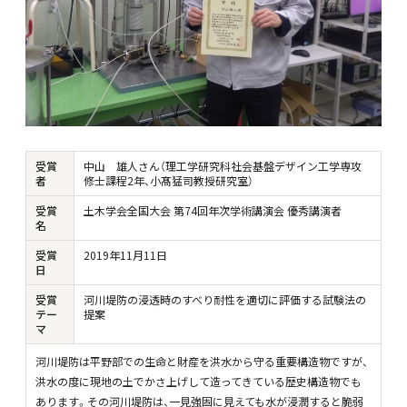
受賞
中山 雄人さん（理工学研究科社会基盤デザイン工学専攻
者
修士課程2年、小髙猛司教授研究室）
受賞
土木学会全国大会 第74回年次学術講演会 優秀講演者
名
受賞
2019年11月11日
日
受賞
河川堤防の浸透時のすべり耐性を適切に評価する試験法の
テー
提案
マ
河川堤防は平野部での生命と財産を洪水から守る重要構造物ですが、
洪水の度に現地の土でかさ上げして造ってきている歴史構造物でも
あります。その河川堤防は、一見強固に見えても水が浸潤すると脆弱