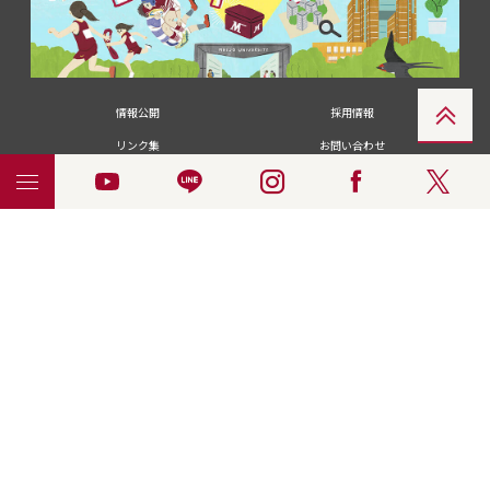
情報公開
採用情報
リンク集
お問い合わせ
メディアの皆さま
卒業生の皆さま
名城大学への寄付・募金
附属図書館
統合ポータルサイ
ポリシ
個人情報の共同利用に
名城大学サー
ENGLISH
ト
ー
ついて
ビス
© 2018 Meijo University