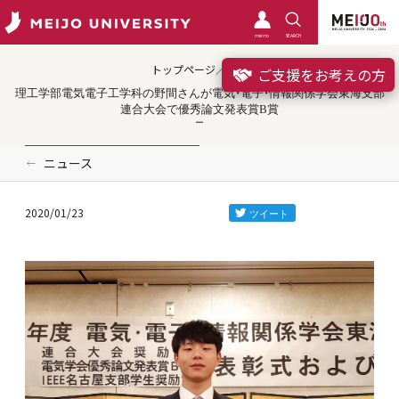
meimo
SEARCH
トップページ／受賞
ご支援をお考えの方
理工学部電気電子工学科の野間さんが電気・電子・情報関係学会東海支部
連合大会で優秀論文発表賞B賞
ニュース
2020/01/23