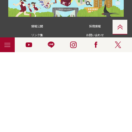
情報公開
採用情報
リンク集
お問い合わせ
メディアの皆さま
卒業生の皆さま
名城大学への寄付・募金
附属図書館
統合ポータルサイ
ポリシ
個人情報の共同利用に
名城大学サー
ENGLISH
ト
ー
ついて
ビス
© 2018 Meijo University