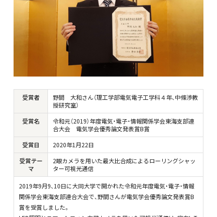
受賞者
野間 大和さん（理工学部電気電子工学科４年、中條渉教
授研究室）
受賞名
令和元（2019）年度電気・電子・情報関係学会東海支部連
合大会 電気学会優秀論文発表賞B賞
受賞日
2020年1月22日
受賞テー
2眼カメラを用いた最大比合成によるローリングシャッ
マ
ター可視光通信
2019年9月9、10日に大同大学で開かれた令和元年度電気・電子・情報
関係学会東海支部連合大会で、野間さんが電気学会優秀論文発表賞B
賞を受賞しました。