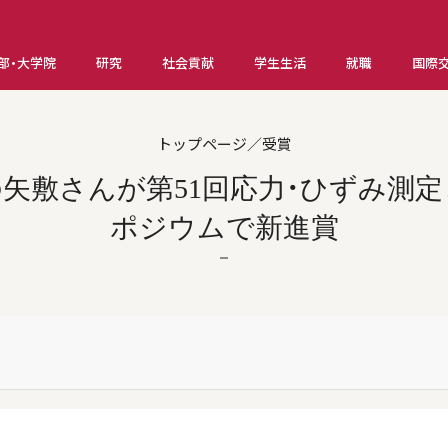
部・大学院
研究
社会貢献
学生生活
就職
国際
トップページ／受賞
矢敷さんが第51回応力・ひずみ測
ポジウムで新進賞