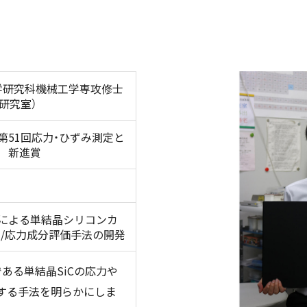
学研究科機械工学専攻修士
研究室）
第
51
回応力・ひずみ測定と
 新進賞
による単結晶シリコンカ
み
/
応力成分評価手法の開発
ある単結晶SiCの応力や
する手法を明らかにしま