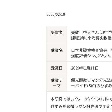
2020/02/10
受賞者
矢敷 啓太さん（理工
課程
2
年、來海博央教授
受賞名
日本非破壊検査協会 
強度評価シンポジウム
受賞日
2020
年
1
月
11
日
受賞テ
偏光顕微ラマン分光法
ーマ
ーバイド
(SiC)
のひず
本研究では、パワーデバイス材料で
ひずみを顕微ラマン分光法で同定