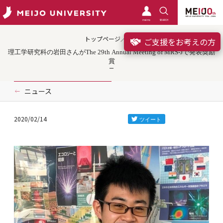
meimo
SEARCH
トップページ／受賞
ご支援をお考えの方
理工学研究科の岩田さんがThe 29th Annual Meeting of MRS-Jで発表奨励
賞
ニュース
2020/02/14