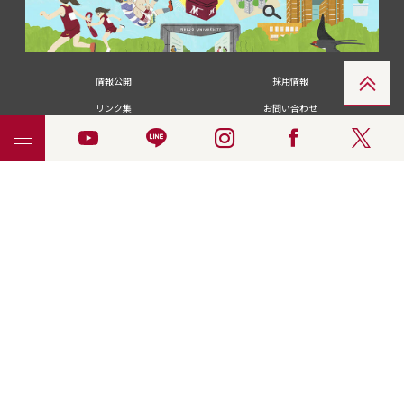
情報公開
採用情報
リンク集
お問い合わせ
メディアの皆さま
卒業生の皆さま
名城大学への寄付・募金
附属図書館
統合ポータルサイ
ポリシ
個人情報の共同利用に
名城大学サー
ENGLISH
ト
ー
ついて
ビス
© 2018 Meijo University