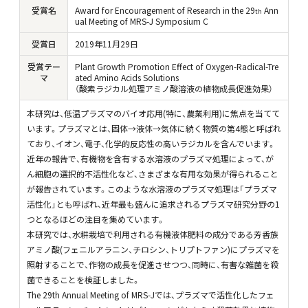
受賞名
Award for Encouragement of Research in the 29
Ann
th
ual Meeting of MRS-J Symposium C
受賞日
2019
年
11
月
29
日
受賞テー
Plant Growth Promotion Effect of Oxygen-Radical-Tre
マ
ated Amino Acids Solutions
（酸素ラジカル処理アミノ酸溶液の植物成長促進効果）
本研究は、低温プラズマのバイオ応用(特に、農業利用)に焦点を当てて
います。プラズマとは、固体→液体→気体に続く物質の第4態と呼ばれ
ており、イオン、電子、化学的反応性の高いラジカルを含んでいます。
近年の報告で、有機物を含有する水溶液のプラズマ処理によって、が
ん細胞の選択的不活性化など、さまざまな有用な効果が得られること
が報告されています。このような水溶液のプラズマ処理は「プラズマ
活性化」とも呼ばれ、近年最も盛んに追求されるプラズマ研究分野の1
つとなるほどの注目を集めています。
本研究では、水耕栽培で利用される有機液体肥料の成分である芳香族
アミノ酸(フェニルアラニン、チロシン、トリプトファン)にプラズマを
照射することで、作物の成長を促進させつつ、同時に、有害な雑菌を殺
菌できることを検証しました。
The 29th Annual Meeting of MRS-Jでは、プラズマで活性化したフェ