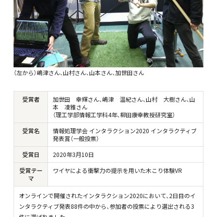
（左から）嶋津さん、山村さん、山本さん、加世田さん
受賞者
加世田 幸輝さん、嶋津 温紀さん、山村 大樹さん、山
本 凌雅さん
（理工学部情報工学科4年、柳田康幸教授研究室）
受賞名
情報処理学会 インタラクション2020 インタラクティブ
発表賞（一般投票）
受賞日
2020
年
3
月
10
日
受賞テー
ワイヤによる衝撃力の提示を用いた木こり体験VR
マ
オンラインで開催されたインタラクション2020において、2日目のイ
ンタラクティブ発表88件の中から、参加者の投票により選出される3
件に選ばれました。