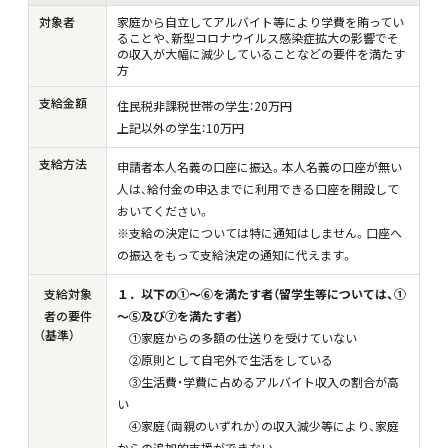
対象者
家庭から自立してアルバイト等により学費を賄ってい
ることや、新型コロナウイルス感染症拡大の影響でそ
の収入が大幅に減少していることなどの要件を満たす
方
支給金額
住民税非課税世帯の学生：20万円
上記以外の学生：10万円
支給方法
申請者本人名義の口座に振込。本人名義の口座が無い
人は、給付金の申込までに利用できる口座を開設して
おいてください。
※支給の決定については特に通知はしません。口座へ
の振込をもって支給決定の通知に代えます。
支給対象
１．以下の①～⑥を満たす者（留学生等については、①
者の要件
～⑤及び⑦を満たす者）
（基準）
①家庭からの多額の仕送りを受けていない
②原則として自宅外で生活をしている
③生活費・学費に占めるアルバイト収入の割合が高
い
④家庭（両親のいずれか）の収入減少等により、家庭
からの追加的支援ができない