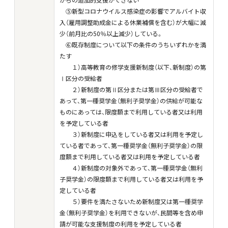
⑤新型コロナウイルス感染症の影響でアルバイト収
入（雇用調整助成金による休業補償を含む）が大幅に減
少（前月比の50％以上減少）している。
⑥既存制度について以下の条件のうちいずれかを満
たす
１）高等教育の修学支援新制度（以下、新制度）の第
Ⅰ区分の受給者
２）新制度の第Ⅱ区分または第Ⅲ区分の受給者で
あって、第一種奨学金（無利子奨学金）の供給が可能な
ものにあっては、限度額まで利用している者又は利用
を予定している者
３）新制度に申込をしている者又は利用を予定し
ている者であって、第一種奨学金（無利子奨学金）の限
度額まで利用している者又は利用を予定している者
４）新制度の対象外であって、第一種奨学金（無利
子奨学金）の限度額まで利用している者又は利用を予
定している者
５）要件を満たさないため新制度又は第一種奨学
金（無利子奨学金）を利用できないが、民間等を含め申
請が可能な支援制度の利用を予定している者