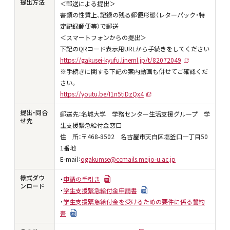
提出方法
＜郵送による提出＞
書類の性質上、記録の残る郵便形態（レターパック・特
定記録郵便等）で郵送
＜スマートフォンからの提出＞
下記のQRコード表示用URLから手続きをしてください
https://gakusei-kyufu.lineml.jp/t/82072049
※手続きに関する下記の案内動画も併せてご確認くだ
さい。
https://youtu.be/I1n5tiDzQx4
提出・問合
郵送先：名城大学 学務センター生活支援グループ 学
せ先
生支援緊急給付金窓口
住 所：〒468-8502 名古屋市天白区塩釜口一丁目50
1番地
E-mail：
ogakumse@ccmails.meijo-u.ac.jp
様式ダウ
・
申請の手引き
ンロード
・
学生支援緊急給付金申請書
・
学生支援緊急給付金を受けるための要件に係る誓約
書