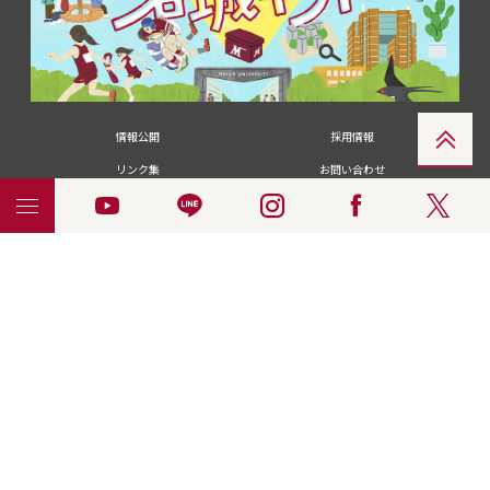
情報公開
採用情報
リンク集
お問い合わせ
メディアの皆さま
卒業生の皆さま
名城大学への寄付・募金
附属図書館
統合ポータルサイ
ポリシ
個人情報の共同利用に
名城大学サー
ENGLISH
ト
ー
ついて
ビス
© 2018 Meijo University