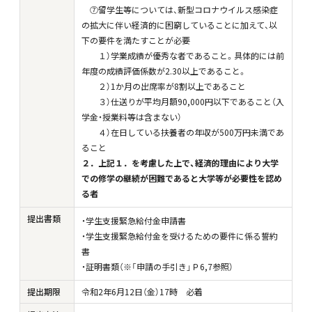
⑦留学生等については、新型コロナウイルス感染症
の拡大に伴い経済的に困窮していることに加えて、以
下の要件を満たすことが必要
１）学業成績が優秀な者であること。具体的には前
年度の成績評価係数が2.30以上であること。
２）1か月の出席率が8割以上であること
３）仕送りが平均月額90,000円以下であること（入
学金・授業料等は含まない）
４）在日している扶養者の年収が500万円未満であ
ること
２．上記１．を考慮した上で、経済的理由により大学
での修学の継続が困難であると大学等が必要性を認め
る者
提出書類
・学生支援緊急給付金申請書
・学生支援緊急給付金を受けるための要件に係る誓約
書
・証明書類（※「申請の手引き」Ｐ6,7参照）
提出期限
令和2年6月12日（金）17時 必着