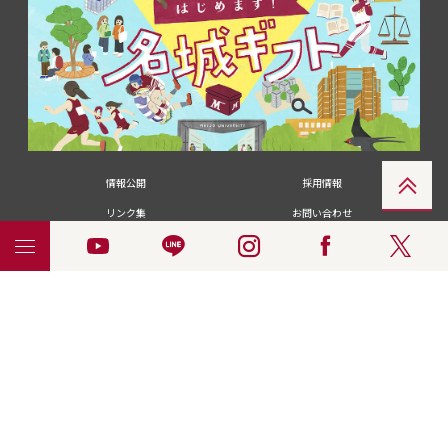
情報公開
採用情報
リンク集
お問い合わせ
メディアの皆さま
卒業生の皆さま
名城大学への寄付・募金
附属図書館
統合ポータルサイ
ポリシ
個人情報の共同利用に
名城大学サー
ENGLISH
ト
ー
ついて
ビス
© 2018 Meijo University