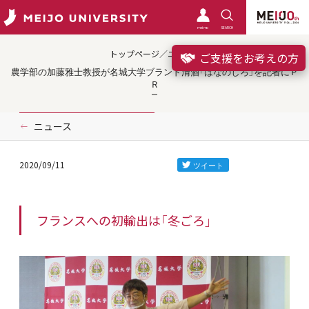
meimo
SEARCH
トップページ／ニュース
ご支援をお考えの方
農学部の加藤雅士教授が名城大学ブランド清酒「はなのしろ」を記者にＰ
Ｒ
ニュース
2020/09/11
フランスへの初輸出は「冬ごろ」