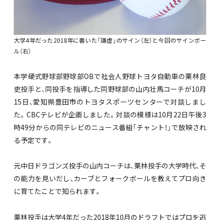
大学4年だった2018年に書いた「謙虚」のサイン（左）と今回のサインボー
ル（右）
本学硬式野球部野球部OBで社会人野球トヨタ自動車の栗林良
吏投手と、同投手を指導した同野球部の山内壮馬コーチが10月
15日、愛知県豊田市のトヨタスポーツセンターで対談しまし
た。CBCテレビが企画しました。対談の模様は10月22日午後3
時49分からの同テレビのニュース番組「チャント！」で放映され
る予定です。
元中日ドラゴンズ投手の山内コーチは、栗林投手の大学時代、そ
の能力を見いだし、カーブとフォークボールを教えてプロ向き
に育てたことで知られます。
栗林投手は大学4年だった2018年10月のドラフトではプロを逃