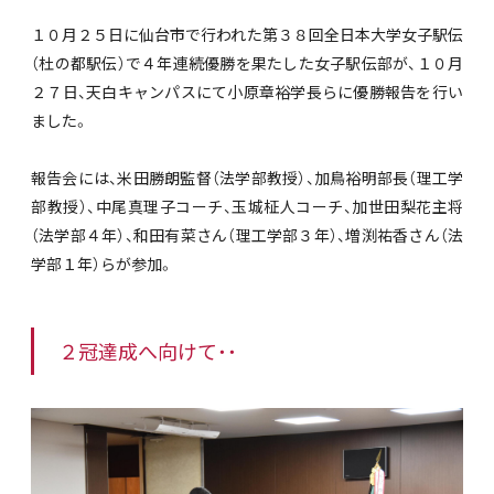
１０月２５日に仙台市で行われた第３８回全日本大学女子駅伝
（杜の都駅伝）で４年連続優勝を果たした女子駅伝部が、１０月
２７日、天白キャンパスにて小原章裕学長らに優勝報告を行い
ました。
報告会には、米田勝朗監督（法学部教授）、加鳥裕明部長（理工学
部教授）、中尾真理子コーチ、玉城柾人コーチ、加世田梨花主将
（法学部４年）、和田有菜さん（理工学部３年）、増渕祐香さん（法
学部１年）らが参加。
２冠達成へ向けて・・