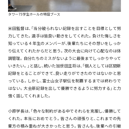
タワー75学生ホールの特設ブース
米田監督は、「当分破られない記録を出すことを目標として努
力してきた。選手は皆良い動きをしてくれた。負けた悔しさを
知っている４年生のメンバーが、後輩たちにその想いをしっか
り伝えてくれたからだと思う。次の大会に向けて心配なのは体
調管理。自分たちのミスがないように最後までしっかりやって
いきたい。」と話し、続いた加世田主将は、「個人としては区間新
記録をとることができて、良い走りができたのではないかと思
っている。しかし、富士山女子駅伝を制覇するまでは終わりで
はない。大会新記録を出して優勝できるように努力する」と力
強く話してくれました。
小原学長は、「色々な制約がある中でそれらを克服し、優勝して
くれた。本当におめでとう。皆さんの頑張りと、これまでの先
輩方の積み重ねが大きかったと思う。皆さんも、後輩への引継