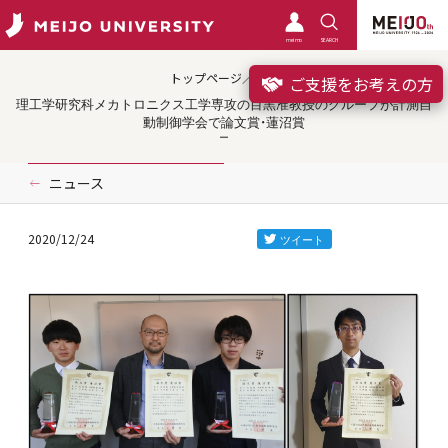
meimo
SEARCH
トップページ／受賞
ご支援をお考えの方
理工学研究科メカトロニクス工学専攻の目黒准教授のグループが計測自
動制御学会で論文賞・蓮沼賞
ニュース
2020/12/24