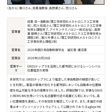
（左から）滝川さん、目黒准教授、高野瀬さん、荒川さん
目黒 淳一准教授（理工学研究科メカトロニクス工学専
攻）、荒川 拓哉さん（理工学研究科メカトロニクス工学専
攻修士課程修了、アイサンテクノロジー株式会社）、高野
受賞者
瀬 碧輝さん（理工学研究科メカトロニクス工学専攻修士
課程2年）、滝川 叶夢さん（理工学研究科メカトロニクス
工学専攻修士課程2年）
受賞名
2020年度計測自動制御学会 論文賞・蓮沼賞
受賞日
2020
年
10
月
30
日
受賞テー
GNSSドップラを活用した都市部におけるレーンレベル
マ
位置推定の実現
本研究では、GNSSドップラにより推定した車両軌跡の精度が高いこ
とを利用し、衛星の環境が劣化する都市部においても自動車の位置精
度を向上可能な手法の提案を行いました。評価試験では、安価なGNSS
とMEMS IMUを用いつつも名古屋駅付近の高層ビル街においても、高
い位置精度を達成し、その有効性を確認しています。また、本論文の成
果はオープンソースソフトウェアとして公開されており（Eagleye htt