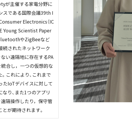
 Societyが主催する家電分野に
である国際会議39th I
 Consumer Electronics（IC
ung Scientist Paper
uetoothやZigBeeなど
接続されたネットワーク
ない遠隔地に存在するPA
を統合し，一つの仮想的な
た。これにより、これまで
たIoTデバイスに対して
になり、また1つのアプリ
を遠隔操作したり，保守管
ことが期待されます。