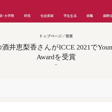
部・大学院
研究
社会貢献
学生生活
就職
国際
トップページ／受賞
梨香さんがICCE 2021でYoung Scie
Awardを受賞