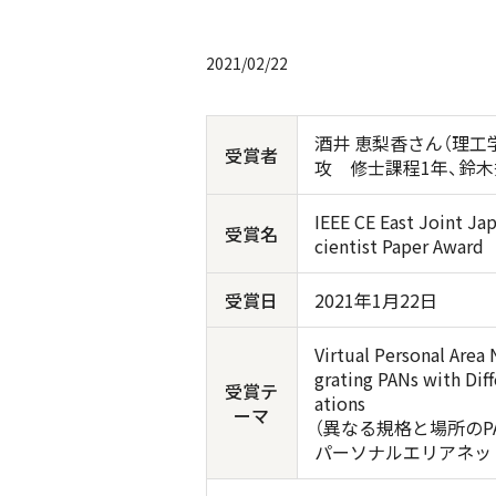
2021/02/22
酒井 恵梨香さん（理
受賞者
攻 修士課程1年、鈴木
IEEE CE East Joint Ja
受賞名
cientist Paper Award
受賞日
2021
年
1
月
22
日
Virtual Personal Area
grating PANs with Dif
受賞テ
ations
ーマ
（異なる規格と場所のP
パーソナルエリアネッ