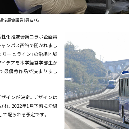
場俊展協議員（奥右）ら
活性化推進会議コラボ企画審
前キャンパス西館で開かれまし
とりーとライン」の沿線地域
アイデアを本学経営学部生か
査で最優秀作品が決まりまし
デザインが決定。デザインは
れ、2022年1月下旬に沿線
して配られる予定です。