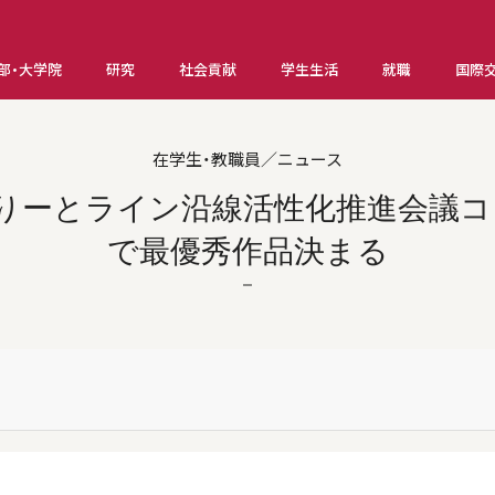
部・大学院
研究
社会貢献
学生生活
就職
国際
在学生・教職員／ニュース
とりーとライン沿線活性化推進会議コ
で最優秀作品決まる