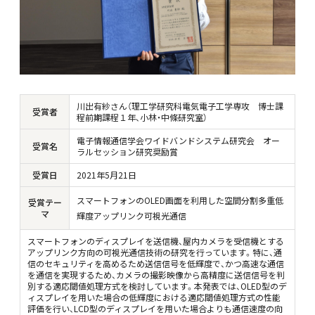
川出有紗さん（理工学研究科電気電子工学専攻 博士課
受賞者
程前期課程１年、小林・中條研究室）
電子情報通信学会ワイドバンドシステム研究会 オー
受賞名
ラルセッション研究奨励賞
受賞日
2021年5月21日
スマートフォンのOLED画面を利用した空間分割多重低
受賞テー
マ
輝度アップリンク可視光通信
スマートフォンのディスプレイを送信機、屋内カメラを受信機とする
アップリンク方向の可視光通信技術の研究を行っています。特に、通
信のセキュリティを高めるため送信信号を低輝度で、かつ高速な通信
を通信を実現するため、カメラの撮影映像から高精度に送信信号を判
別する適応閾値処理方式を検討しています。本発表では、OLED型のデ
ィスプレイを用いた場合の低輝度における適応閾値処理方式の性能
評価を行い、LCD型のディスプレイを用いた場合よりも通信速度の向