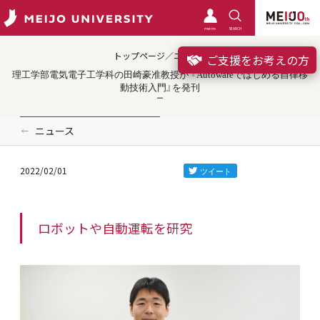
meimo
SEARCH
トップページ／ニュース
ご支援をお考えの方
理工学部電気電子工学科の田崎豪准教授が 『Autowareではじめる自律移
動技術入門』を発刊
ニュース
2022/02/01
ロボットや自動運転を研究