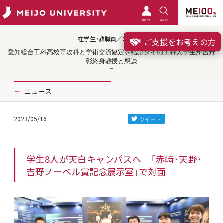
meimo
SEARCH
在学生・教職員／ニュース
ご支援をお考えの方
愛知総合工科高校専攻科と学術交流協定を結ぶタイの工科大学生が吉野
彰終身教授と懇談
ニュース
2023/05/16
学生8人が天白キャンパスへ 「赤﨑・天野・
吉野ノーベル賞記念展示室」で対面