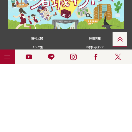
情報公開
採用情報
リンク集
お問い合わせ
メディアの皆さま
卒業生の皆さま
名城大学への寄付・募金
附属図書館
統合ポータルサイ
ポリシ
個人情報の共同利用に
名城大学サー
ENGLISH
ト
ー
ついて
ビス
© 2018 Meijo University