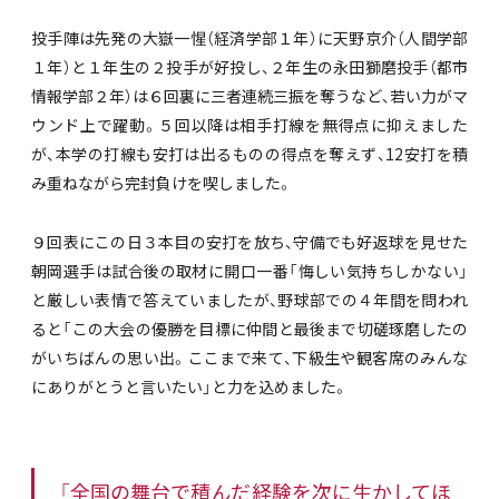
投手陣は先発の大嶽一惺（経済学部１年）に天野京介（人間学部
１年）と１年生の２投手が好投し、２年生の永田獅磨投手（都市
情報学部２年）は６回裏に三者連続三振を奪うなど、若い力がマ
ウンド上で躍動。５回以降は相手打線を無得点に抑えました
が、本学の打線も安打は出るものの得点を奪えず、12安打を積
み重ねながら完封負けを喫しました。
９回表にこの日３本目の安打を放ち、守備でも好返球を見せた
朝岡選手は試合後の取材に開口一番「悔しい気持ちしかない」
と厳しい表情で答えていましたが、野球部での４年間を問われ
ると「この大会の優勝を目標に仲間と最後まで切磋琢磨したの
がいちばんの思い出。ここまで来て、下級生や観客席のみんな
にありがとうと言いたい」と力を込めました。
「全国の舞台で積んだ経験を次に生かしてほ