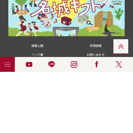
情報公開
採用情報
リンク集
お問い合わせ
メディアの皆さま
卒業生の皆さま
名城大学への寄付・募金
附属図書館
統合ポータルサイ
ポリシ
個人情報の共同利用に
名城大学サー
ENGLISH
ト
ー
ついて
ビス
© 2018 Meijo University