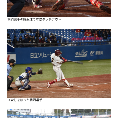
朝岡選手の好返球で本塁タッチアウト
３安打を放った朝岡選手