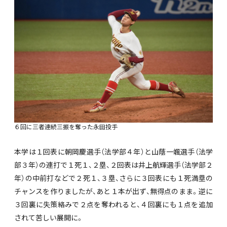
６回に三者連続三振を奪った永田投手
本学は１回表に朝岡慶選手（法学部４年）と山蔭一颯選手（法学
部３年）の連打で１死１、２塁、２回表は井上航輝選手（法学部２
年）の中前打などで２死１、３塁、さらに３回表にも１死満塁の
チャンスを作りましたが、あと１本が出ず、無得点のまま。逆に
３回裏に失策絡みで２点を奪われると、４回裏にも１点を追加
されて苦しい展開に。