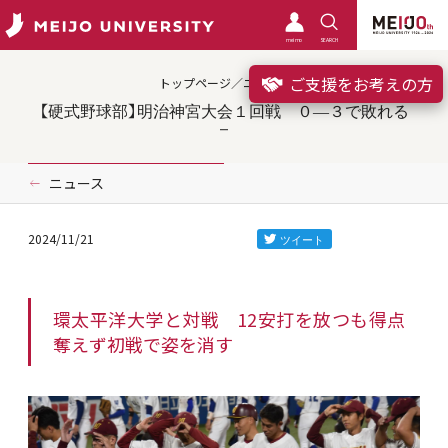
meimo
SEARCH
ご支援をお考えの方
トップページ／ニュース
【硬式野球部】明治神宮大会１回戦 ０―３で敗れる
ニュース
2024/11/21
環太平洋大学と対戦 12安打を放つも得点
奪えず初戦で姿を消す