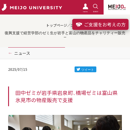
meimo
SEARCH
ご支援をお考えの方
トップページ／ニュース
復興支援で経営学部のゼミ生が岩手と富山の物産品をチャリティー販売
ニュース
2025/07/15
田中ゼミが岩手県岩泉町、橋場ゼミは富山県
氷見市の物産販売で支援