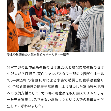
学生や教職員の人気を集めたチャリティー販売
経営学部の田中武憲教授のゼミ生25人と橋場俊展教授のゼミ
生26人が７月15日、天白キャンパスタワー75の２階学生ホール
で、平成28年の台風10号による水害で被災した岩手県岩泉町
と、令和６年元日の能登半島地震により被災した富山県氷見市
への復興支援として、両市町の物産品を取り揃えてチャリティ
ー販売を実施し、名物を買い求めようという大勢の教職員や学
生らでにぎわいました。