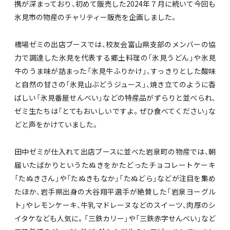
携が深まっており、初めて販売した2024年７月に続いて今回も
氷見市の物産のチャリティー販売を企画しました。
橋場ゼミの出店ブースでは、校友会富山県支部のメンバーの協
力で調達した氷見を代表する郷土料理の「氷見うどん」や氷見
牛のうま味が詰まった「氷見牛ふりかけ」、すっきりとした酸味
と自然の甘さの「氷見山ぶどうジュース」、焼き立てのように香
ばしい「氷見番屋せんべい」などの特産品がずらりと並べられ、
ゼミ生たちは「とてもおいしいですよ。ぜひ食べてください」な
どと声をかけていました。
田中ゼミが仕入れて出店ブースに並べた岩泉町の物産では、朝
届いたばかりというたぬきをかたどったチョコレートケーキ
「たぬきさん」や「たぬきもなか」「たぬどら」などが注目を集め
たほか、岩手県出身の大谷翔平選手が絶賛した「岩泉ヨーグル
ト」やレモンケーキ、牛乳マドレーヌなどのスイーツ、肉厚のシ
イタケなども人気に。「三鉄カリー」や「三鉄赤字せんべい」など