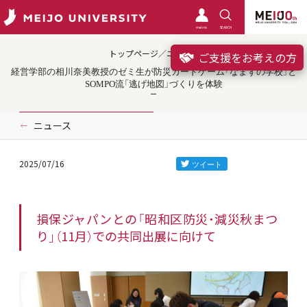
meimo
SEARCH
トップページ／ニュース
ご支援をお考えの方
経営学部の相川奈美教授のゼミ生が防災カードゲーム「なまずの学校」と
SOMPO流「逃げ地図」づくりを体験
ニュース
2025/07/16
損保ジャパンとの「昭和区防災・減災秋まつ
り」（11月）での共同出展に向けて