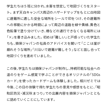
学生たちは５班に分かれ、水害を想定して地図づくりをスター
ト。まず天白キャンパス周辺のハザードマップをもとに白地図
に避難所に適した安全な場所をシールで印をつけ、その避難所
への移動にかかる時間によって周辺の道路を緑や黄緑、黄色と
色鉛筆で塗り分けていき、橋などの通行できなくなる場所には
「×」を書き込みました。初めは「難しい」と戸惑っていた学生た
ちも、損保ジャパンの社員のアドバイスを聞いて「ここは崖が
崩れそうな場所」「川沿いで避難が難しそう」などと話し合って
地図づくりを進めていました。
この後、学生たちは損保ジャパンが制作し、持続可能な社会への
道のりをゲーム感覚で学ぶことができるオリジナルの「SDGs
カード」を使ったカードゲームも体験しました。相川ゼミでは
今後、この日の体験で得た学生たちの意見や感想をもとに、「昭
和区防災・減災秋まつり」での出展内容を損保ジャパンととも
に詰めていくことにしています。