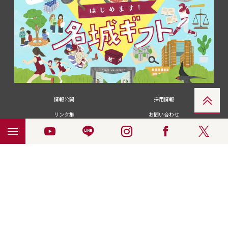
情報公開
採用情報
リンク集
お問い合わせ
メディアの皆さま
卒業生の皆さま
名城大学への寄付・募金
附属図書館
統合ポータルサイ
ポリシ
個人情報の共同利用に
名城大学サー
ENGLISH
ト
ー
ついて
ビス
© 2018 Meijo University