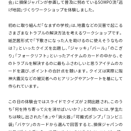
会」に損保ジャパンが参画して普及に努めているSOMPO流「逃
げ地図」づくりワークショップを体験しました。
初めに取り組んだ「なまずの学校」は、地震などの災害で起こる
さまざまなトラブルの解決方法を考えるワークショップです。
紙芝居形式で「下敷きになった人を助けるのに使えそうなもの
は？」といったクイズを出題し、「ジャッキ」「バール」「のこぎ
り」「フォークリフト」といったアイテムのカードの中から、そ
のトラブルを解決するのに最もふさわしいと思うアイテムのカ
ードを選び、ポイントの合計点を競います。クイズは実際に阪
神大震災などの被災者へのヒアリングやアンケートを基にして
作られています。
この日の体験会ではスライドでクイズが２問出題され、このう
ち「何を持ち寄って火を消せばいいか？」との問いには、学生た
ちは映し出された「水」や「消火器」「可搬式ポンプ」「コンビニ
袋」「バケツ」のカードから選んで回答すると、損保ジャパンの