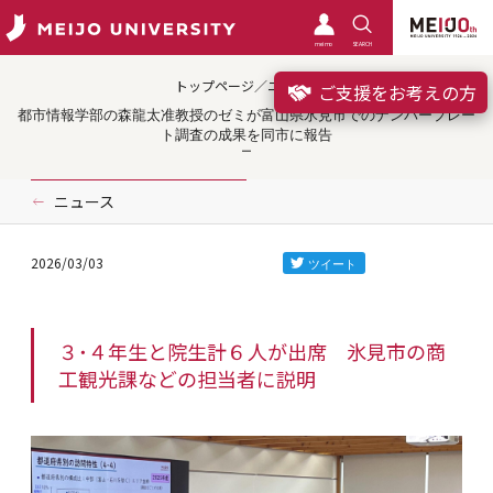
meimo
SEARCH
トップページ／ニュース
ご支援をお考えの方
都市情報学部の森龍太准教授のゼミが富山県氷見市でのナンバープレー
ト調査の成果を同市に報告
ニュース
2026/03/03
３・４年生と院生計６人が出席 氷見市の商
工観光課などの担当者に説明