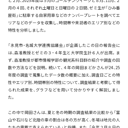
と２月、2025年度は５月のゴールデンウイークと８月、11月、２
月の４回、それぞれ土曜日と日曜日の２日間、ゼミ生が「ひみ番
屋街」に駐車する自家用車などのナンバープレートを調べてエ
リアなどのデータを収集し、時間帯や来訪者のエリア別などの
特性を分析しました。
「氷見市・名城大学連携協議会」が企画したこの日の報告会に
は、森准教授とゼミの３・４年生と大学院生計６人が出席。ま
ず、森准教授が都市情報学部の観光系科目群の紹介や調査の回
数や方法などを説明。続いて、４年の岡田まどかさんが24、25
年度の調査で蒐集したデータ数の概要に加え、調査日ごとの特
性やエリア別、時間帯別の特性について、調査結果と考察して得
られた成果を、グラフなどを用いて分かりやすく解説しまし
た。
この中で岡田さんは、夏と冬の時期の調査結果の比較から「富
山や石川など北陸の車の割合は冬の方が高く、冬場は地元の人
たちの需要で支えられている」と指摘。また、「今年２月８日の