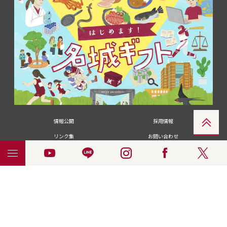
情報公開
採用情報
リンク集
お問い合わせ
メディアの皆さま
卒業生の皆さま
名城大学への寄付・募金
附属図書館
統合ポータルサイ
ポリシ
個人情報の共同利用に
名城大学サー
ENGLISH