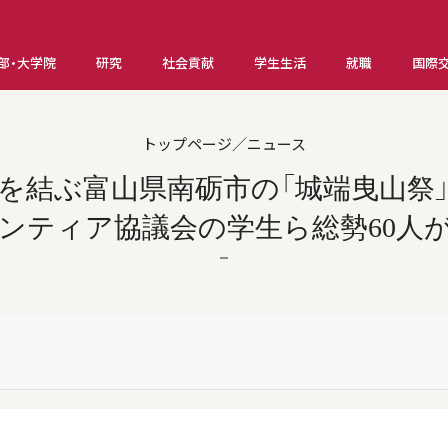
部・大学院
研究
社会貢献
学生生活
就職
国際
トップページ／ニュース
を結ぶ富山県南砺市の「城端曳山祭
ンティア協議会の学生ら総勢60人