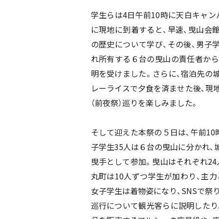
学生らは4日午前10時に天白キャン
に現地に到着すると、早速、曳山会
の歴史について学び、その後、男子
れ所有する６台の曳山の責任者から
明を受けました。さらに、宿泊先の
レーライスで夕食を済ませた後、現地
（前夜祭）巡りを楽しみました。
そして迎えた本祭の５日は、午前10
子学生35人は６台の曳山に分かれ、
曳手として参加。曳山はそれぞれ24
丸町は10人ずつ学生が加わり、主力
女子学生は着物姿になり、SNSで祭り
巡行について観光客らに説明したり