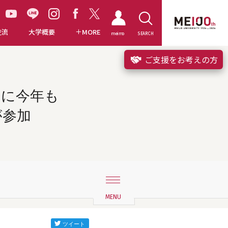
交流
大学概要
MORE
meimo
SEARCH
ご支援をお考えの方
」に今年も
が参加