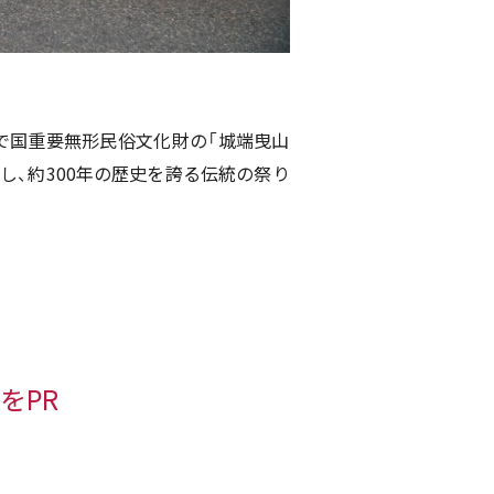
で国重要無形民俗文化財の「城端曳山
し、約300年の歴史を誇る伝統の祭り
をPR