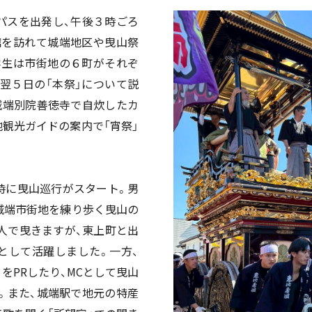
パスを出発し、午後３時ごろ
館を訪れて城端地区や曳山祭
学生は市街地の６町がそれぞ
翌５日の「本祭」について説
城端別院善徳寺で自炊したカ
観光ガイドの案内で「宵祭」
時に曳山巡行がスタート。男
城端市街地を練り歩く曳山の
人で曳きますが、東上町と出
として活躍しました。一方、
をPRしたり、MCとして曳山
。また、城端駅で地元の特産