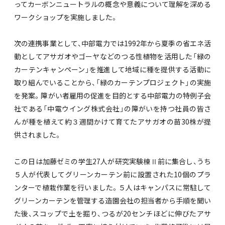
ってカーボンニュートラルの概念や意義について理解を深める
ワークショップを実施しました。
次の連携事業として、中部電力では1992年から夏季の省エネ活
動としてアサガオやゴーヤなどのつる性植物を活用した「緑の
カーテンキャンペーン」を推進して地域に種を提供する活動に
取り組んでいることから、「緑のカーテンプロジェクト」の実施
を発案。障がい者雇用の促進を目的とする中部電力の特例子会
社である「中電ウイング株式会社」の障がいを持つ社員の皆さ
んが種を植えて約３週間かけて育てたアサガオの苗30株が提
供されました。
この日は加藤ゼミの学生27人が研究実験棟Ⅱ前に集合し、うち
５人が代表してグリーンカーテン前に設置された10個のプラ
ンターで植栽作業を行いました。５人はキャンパスに常駐して
グリーンカーテンを管理する造園会社の担当者から手順を聞い
た後、スコップで土を掘り、つるが20センチほどに伸びたアサ