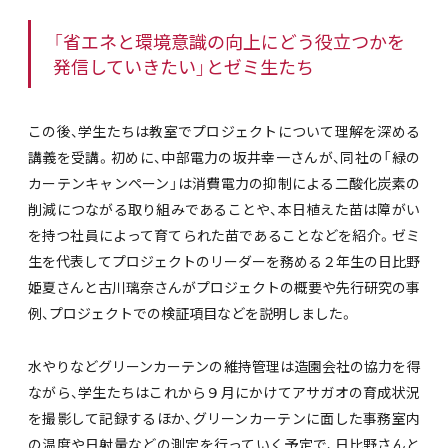
「省エネと環境意識の向上にどう役立つかを
発信していきたい」とゼミ生たち
この後、学生たちは教室でプロジェクトについて理解を深める
講義を受講。初めに、中部電力の坂井幸一さんが、同社の「緑の
カーテンキャンペーン」は消費電力の抑制による二酸化炭素の
削減につながる取り組みであることや、本日植えた苗は障がい
を持つ社員によって育てられた苗であることなどを紹介。ゼミ
生を代表してプロジェクトのリーダーを務める２年生の日比野
姫夏さんと古川璃奈さんがプロジェクトの概要や先行研究の事
例、プロジェクトでの検証項目などを説明しました。
水やりなどグリーンカーテンの維持管理は造園会社の協力を得
ながら、学生たちはこれから９月にかけてアサガオの育成状況
を撮影して記録するほか、グリーンカーテンに面した事務室内
の温度や日射量などの測定を行っていく予定で、日比野さんと