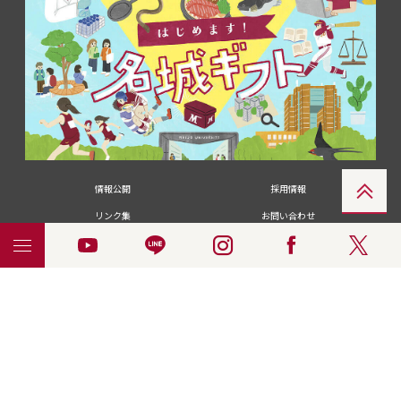
情報公開
採用情報
リンク集
お問い合わせ
メディアの皆さま
卒業生の皆さま
名城大学への寄付・募金
附属図書館
統合ポータルサイ
ポリシ
個人情報の共同利用に
名城大学サー
ENGLISH
ト
ー
ついて
ビス