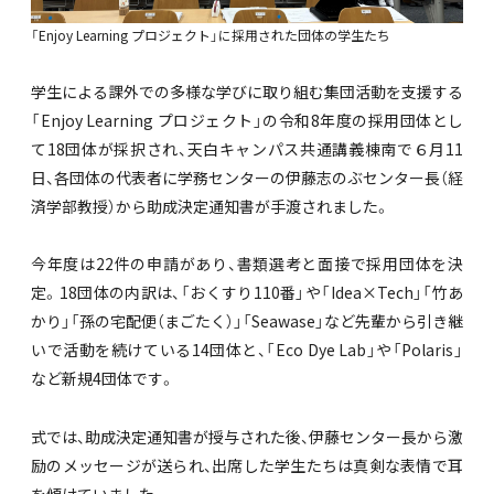
「Enjoy Learning プロジェクト」に採用された団体の学生たち
学生による課外での多様な学びに取り組む集団活動を支援する
「Enjoy Learning プロジェクト」の令和8年度の採用団体とし
て18団体が採択され、天白キャンパス共通講義棟南で６月11
日、各団体の代表者に学務センターの伊藤志のぶセンター長（経
済学部教授）から助成決定通知書が手渡されました。
今年度は22件の申請があり、書類選考と面接で採用団体を決
定。18団体の内訳は、「おくすり110番」や「Idea×Tech」「竹あ
かり」「孫の宅配便（まごたく）」「Seawase」など先輩から引き継
いで活動を続けている14団体と、「Eco Dye Lab」や「Polaris」
など新規4団体です。
式では、助成決定通知書が授与された後、伊藤センター長から激
励のメッセージが送られ、出席した学生たちは真剣な表情で耳