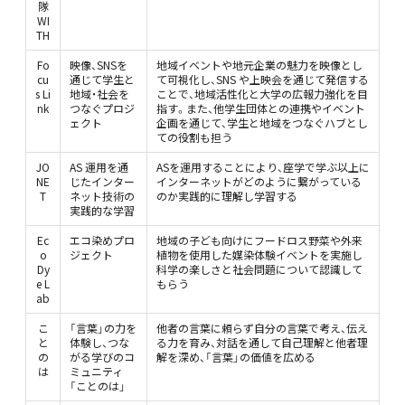
隊
WI
TH
Fo
映像、SNSを
地域イベントや地元企業の魅力を映像とし
cu
通じて学生と
て可視化し、SNS や上映会を通じて発信する
s Li
地域・社会を
ことで、地域活性化と大学の広報力強化を目
nk
つなぐプロジ
指す。また、他学生団体との連携やイベント
ェクト
企画を通じて、学生と地域をつなぐハブとし
ての役割も担う
JO
AS 運用を通
ASを運用することにより、座学で学ぶ以上に
NE
じたインター
インターネットがどのように繋がっている
T
ネット技術の
のか実践的に理解し学習する
実践的な学習
Ec
エコ染めプロ
地域の子ども向けにフードロス野菜や外来
o
ジェクト
植物を使用した媒染体験イベントを実施し
Dy
科学の楽しさと社会問題について認識して
e L
もらう
ab
こ
「言葉」の力を
他者の言葉に頼らず自分の言葉で考え、伝え
と
体験し、つな
る力を育み、対話を通して自己理解と他者理
の
がる学びのコ
解を深め、「言葉」の価値を広める
は
ミュニティ
「ことのは」