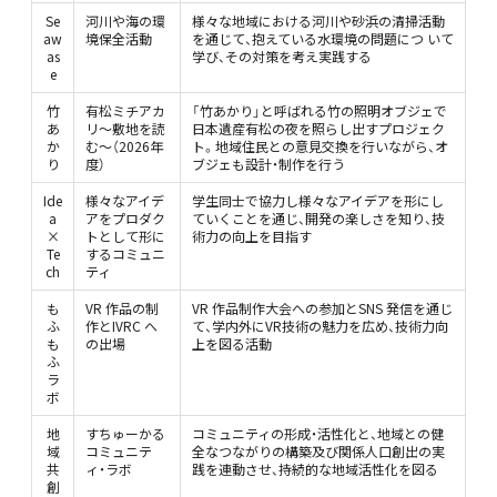
Se
河川や海の環
様々な地域における河川や砂浜の清掃活動
aw
境保全活動
を通じて、抱えている水環境の問題につ いて
as
学び、その対策を考え実践する
e
竹
有松ミチアカ
「竹あかり」と呼ばれる竹の照明オブジェで
あ
リ～敷地を読
日本遺産有松の夜を照らし出すプロジェク
か
む～（2026年
ト。地域住民との意見交換を行いながら、オ
り
度）
ブジェも設計・制作を行う
Ide
様々なアイデ
学生同士で協力し様々なアイデアを形にし
a
アをプロダク
ていくことを通じ、開発の楽しさを知り、技
×
トとして形に
術力の向上を目指す
Te
するコミュニ
ch
ティ
も
VR 作品の制
VR 作品制作大会への参加とSNS 発信を通じ
ふ
作とIVRC へ
て、学内外にVR技術の魅力を広め、技術力向
も
の出場
上を図る活動
ふ
ラ
ボ
地
すちゅーかる
コミュニティの形成・活性化と、地域との健
域
コミュニテ
全なつながりの構築及び関係人口創出の実
共
ィ・ラボ
践を連動させ、持続的な地域活性化を図る
創