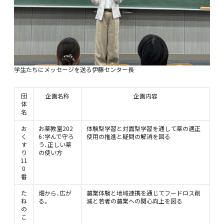
学生たちにメッセージを送る伊藤センター長
団
企画名称
企画内容
体
名
お
お薬教室202
体験型学習と対面型学習を通して薬の適正
く
6：学んで守ろ
使用の推進と疑問の解消を図る
す
う、正しい薬
り
の使い方
11
0
番
た
畑から、広が
農業体験と地域連携を通じてフードロス削
ね
る。
減と若者の農業への関心向上を図る
の
こ