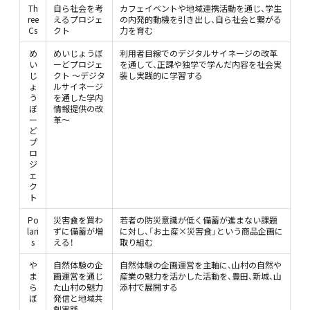
Th
自ら社会を考
カフェイベントや地域連携活動を通じ、学生
ree
えるプロジェ
の内発的動機を引き出し、自ら社会と繋がる
Cs
クト
力を育む
め
めいじょうぼ
利用者目線でのデジタルサイネージの改革
い
ーどプロジェ
を通して、正課や独学で学んだ内容を社会実
じ
クト ～デジタ
装し実践的に学習する
ょ
ルサイネージ
う
を通した学内
ぼ
情報提供の改
ー
革～
ど
プ
ロ
ジ
ェ
ク
ト
Po
災害食を買わ
若者の防災意識が低く備蓄が進まない課題
lari
ずに備蓄が増
に対し、「お土産×災害食」という商品企画に
s
える！
取り組む
や
自然体験の企
自然体験の企画運営を主軸に、山村の自然や
ま
画運営を通じ
産業の魅力を活かした活動を、豊田、新城、山
ら
た山村の魅力
添村で展開する
ぼ
発信と地域共
創実践