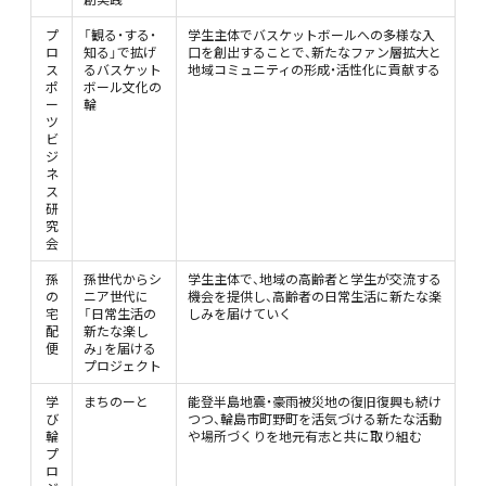
プ
「観る・する・
学生主体でバスケットボールへの多様な入
ロ
知る」で拡げ
口を創出することで、新たなファン層拡大と
ス
るバスケット
地域コミュニティの形成・活性化に貢献する
ポ
ボール文化の
ー
輪
ツ
ビ
ジ
ネ
ス
研
究
会
孫
孫世代からシ
学生主体で、地域の高齢者と学生が交流する
の
ニア世代に
機会を提供し、高齢者の日常生活に新たな楽
宅
「日常生活の
しみを届けていく
配
新たな楽し
便
み」を届ける
プロジェクト
学
まちのーと
能登半島地震・豪雨被災地の復旧復興も続け
び
つつ、輪島市町野町を活気づける新たな活動
輪
や場所づくりを地元有志と共に取り組む
プ
ロ