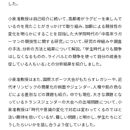
した。
小泉准教授は自己紹介に続いて、高齢者がラグビーを楽しんで
いるのを見たことがきっかけで取り組み、加齢による競技性の
変化を明らかにすることを目指した大学院時代の「中高年ラガ
ーマンの競技性に関する研究」について、研究の枠組みや調査
の手法、分析の方法と結果について解説。「学生時代よりも競争
はしなくなるものの、ライバルとの競争を使って自分の成長を
促している人もいる」との分析結果を紹介しました。
小泉准教授はまた、国際スポーツ大会がもたらすレガシーや、近
代オリンピックの商業化の側面やジェンダー、人種や肌の色な
どによる差別などの課題も紹介。中でも現在、大きな課題とな
っているトランスジェンダーの大会への出場問題について、小
泉准教授は「時代や意識の変化で対応は変わってくるのではと
淡い期待を抱いているが、難しい問題」と明かし、学生たちにど
うしたらいいかを話し合うよう促していました。