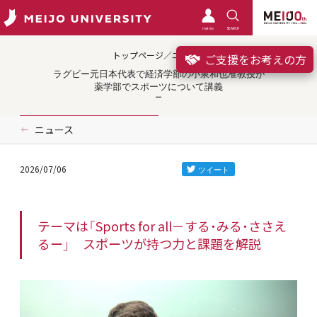
meimo
SEARCH
トップページ／ニュース
ご支援をお考えの方
ラグビー元日本代表で経済学部の小泉和也准教授が
薬学部でスポーツについて講義
ニュース
2026/07/06
テーマは「Sports for all－する・みる・ささえ
るー」 スポーツが持つ力と課題を解説