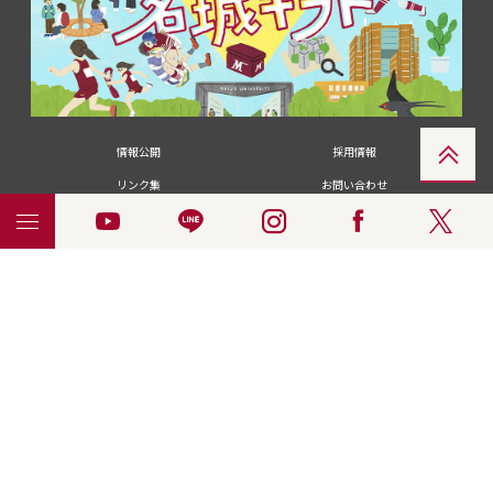
情報公開
採用情報
リンク集
お問い合わせ
メディアの皆さま
卒業生の皆さま
名城大学への寄付・募金
附属図書館
統合ポータルサイ
ポリシ
個人情報の共同利用に
名城大学サー
ENGLISH
ト
ー
ついて
ビス
© 2018 Meijo University