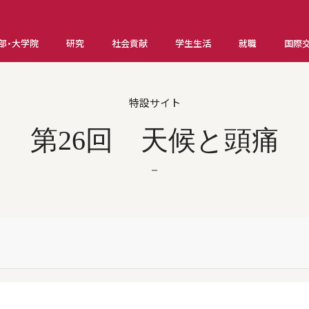
部・大学院
研究
社会貢献
学生生活
就職
国際
特設サイト
第26回 天候と頭痛