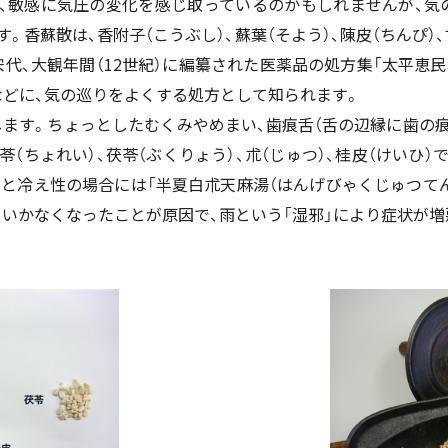
、敏感に気圧の変化を感じ取っているのかもしれませんが、気
す。香蘇散は、香附子（こうぶし）、蘇葉（そよう）、陳皮（ちんぴ）、
代、大観年間（12世紀）に編纂された医薬品の処方集「太平恵
などに、気の巡りをよくする処方として知られます。
ます。ちょっとしたむくみやめまい、歯痕舌（舌の辺縁に歯の痕
苓（ちょれい）、茯苓（ぶくりょう）、朮（じゅつ）、桂皮（けいひ）
もと冷え性の場合には「半夏白朮天麻湯（はんげびゃくじゅつてん
いかなくなったことが原因で、雨という「湿邪」により症状が増