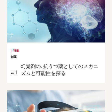
特集
創薬
幻覚剤の、抗うつ薬としてのメカニ
1
ズムと可能性を探る
Vol.