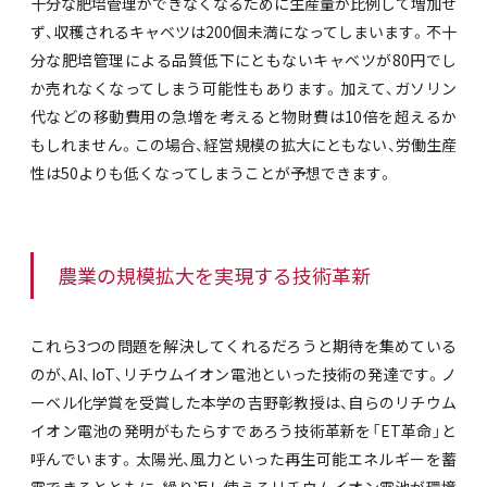
十分な肥培管理ができなくなるために生産量が比例して増加せ
ず、収穫されるキャベツは200個未満になってしまいます。不十
分な肥培管理による品質低下にともないキャベツが80円でし
か売れなくなってしまう可能性もあります。加えて、ガソリン
代などの移動費用の急増を考えると物財費は10倍を超えるか
もしれません。この場合、経営規模の拡大にともない、労働生産
性は50よりも低くなってしまうことが予想できます。
農業の規模拡大を実現する技術革新
これら3つの問題を解決してくれるだろうと期待を集めている
のが、AI、IoT、リチウムイオン電池といった技術の発達です。ノ
ーベル化学賞を受賞した本学の吉野彰教授は、自らのリチウム
イオン電池の発明がもたらすであろう技術革新を「ET革命」と
呼んでいます。太陽光、風力といった再生可能エネルギーを蓄