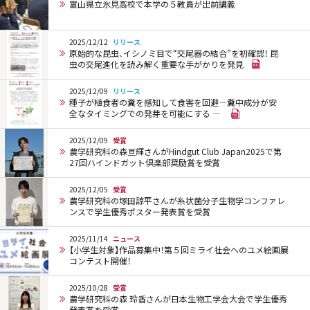
富山県立氷見高校で本学の５教員が出前講義
2025/12/12
リリース
原始的な昆虫、イシノミ目で“交尾器の結合”を初確認！ 昆
虫の交尾進化を読み解く重要な手がかりを発見
2025/12/09
リリース
種子が植食者の糞を感知して食害を回避―糞中成分が安
全なタイミングでの発芽を可能にする ―
2025/12/09
受賞
農学研究科の森亘輝さんがHindgut Club Japan2025で第
27回ハインドガット倶楽部奨励賞を受賞
2025/12/05
受賞
農学研究科の塚田諒平さんが糸状菌分子生物学コンファレ
ンスで学生優秀ポスター発表賞を受賞
2025/11/14
ニュース
【小学生対象】作品募集中！第５回ミライ社会へのユメ絵画展
コンテスト開催！
2025/10/28
受賞
農学研究科の森 玲香さんが日本生物工学会大会で学生優秀