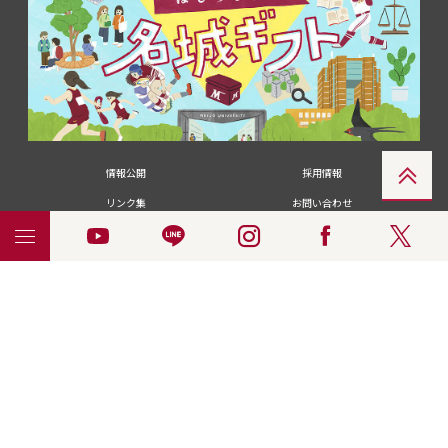
情報公開
採用情報
リンク集
お問い合わせ
メディアの皆さま
卒業生の皆さま
名城大学への寄付・募金
附属図書館
統合ポータルサイ
ポリシ
個人情報の共同利用に
名城大学サー
ENGLISH
ト
ー
ついて
ビス
© 2018 Meijo University