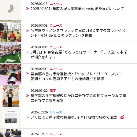
2026/03/13
ニュース
2025（令和7）年度名城大学卒業式・学位記授与式について
2026/03/09
ニュース
名古屋ウィメンズマラソン前日にJTBと本学のコラボイベ
ント「発酵 de ととのうプラン」を開催
2026/03/05
ニュース
3月6日、NHK名古屋「ぐるっと！」のコーナー「ラブ旅」で本学
が紹介されます！
2026/02/09
ニュース
農学部の香村恵介准教授と「Meijoプレイリーダーズ」が
愛知トヨタの店舗で子どもの運動遊びを指導
2026/01/22
受賞
農学部の奥村裕紀教授が超異分野学会愛知フォーラムで超
異分野学会賞を受賞
2025/12/26
リリース
アリによる種子散布共生を、イネ科植物で初めて確認
2025/12/15
ニュース