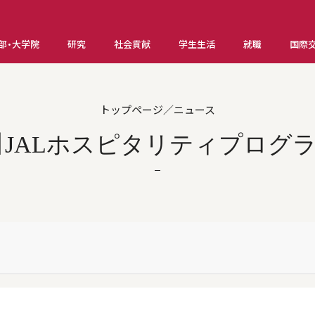
部・大学院
研究
社会貢献
学生生活
就職
国際
トップページ／ニュース
AP】JALホスピタリティプログ