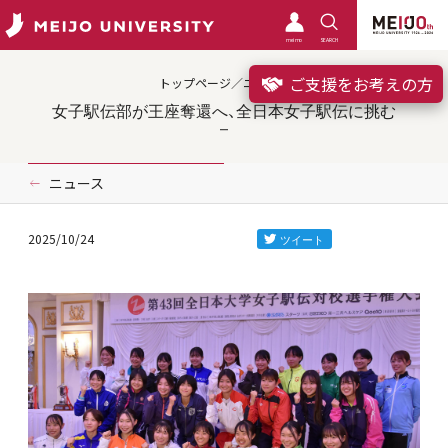
meimo
SEARCH
ご支援をお考えの方
トップページ／ニュース
女子駅伝部が王座奪還へ、全日本女子駅伝に挑む
ニュース
2025/10/24