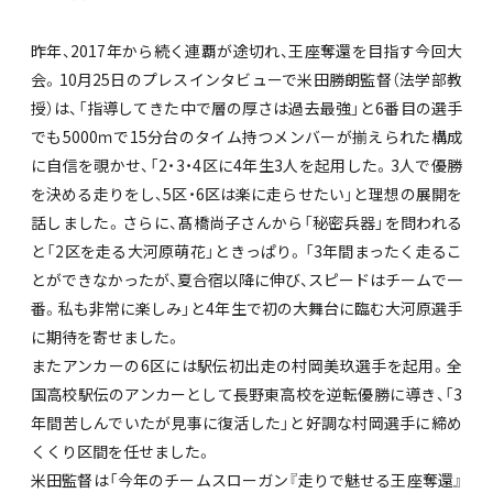
昨年、2017年から続く連覇が途切れ、王座奪還を目指す今回大
会。10月25日のプレスインタビューで米田勝朗監督（法学部教
授）は、「指導してきた中で層の厚さは過去最強」と6番目の選手
でも5000ｍで15分台のタイム持つメンバーが揃えられた構成
に自信を覗かせ、「2・3・4区に4年生3人を起用した。3人で優勝
を決める走りをし、5区・6区は楽に走らせたい」と理想の展開を
話しました。さらに、髙橋尚子さんから「秘密兵器」を問われる
と「2区を走る大河原萌花」ときっぱり。「3年間まったく走るこ
とができなかったが、夏合宿以降に伸び、スピードはチームで一
番。私も非常に楽しみ」と4年生で初の大舞台に臨む大河原選手
に期待を寄せました。
またアンカーの6区には駅伝初出走の村岡美玖選手を起用。全
国高校駅伝のアンカーとして長野東高校を逆転優勝に導き、「3
年間苦しんでいたが見事に復活した」と好調な村岡選手に締め
くくり区間を任せました。
米田監督は「今年のチームスローガン『走りで魅せる王座奪還』