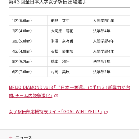
第4３回全日本大学女子駅伝 出場選手
1区（6.6km）
細見 芽生
人間学部1年
2区（4.0km）
大河原 萌花
法学部4年
3区（5.8km）
米澤 奈々香
人間学部4年
4区（4.8km）
石松 愛朱加
人間学部4年
5区（9.2km）
橋本 和叶
法学部1年
6区（7.6km）
村岡 美玖
法学部3年
MEIJO DIAMOND vol.3「〝日本一奪還〟に手応え！新戦力が台
頭、チーム内競争激化」
女子駅伝部応援特設サイト「GOAL WIHT YELL! 」
ニュース