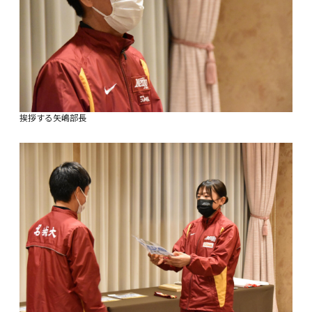
挨拶する矢嶋部長