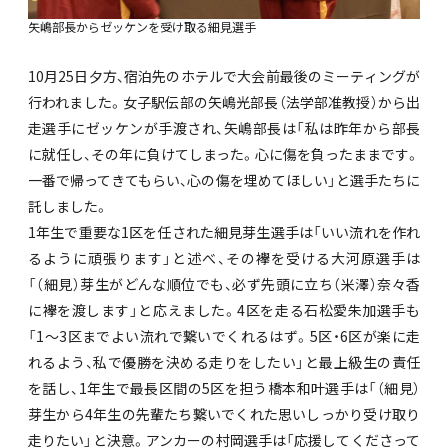
矢嶋部長からゼッケンを受け取る細見選手
10月25日夕方、宿泊先のホテルで大会前最後のミーティングが
行われました。女子駅伝部の矢嶋光部長（法学部准教授）から出
走選手にゼッケンが手渡され、矢嶋部長は「私は昨年から部長
に就任し、その年に負けてしまった。心に傷を負ったままです。
一番で帰ってきてもらい、心の傷を埋めてほしい」と選手たちに
託しました。
1年生で重要な1区を任された細見芽生選手は「いい流れを作れ
るように頑張ります」と述べ、その襷を受ける大河原選手は
「（細見）芽生がどんな順位でも、必ず先頭に立ち（米澤）奈々香
に襷を渡します」と応えました。4区を走る石松愛朱加選手も
「1～3区までよい流れで繋いでくれるはず。5区・6区が楽に走
れるよう、私で優勝を決める走りをしたい」と最上級生の責任
を話し、1年生で最長区間の5区を担う橋本和叶選手は「（細見）
芽生から4年生の先輩たち繋いでくれた思いしっかり受け取り
走りたい」と決意。アンカーの村岡選手は「応援してくださって