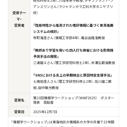
研究科修士2年）、川澄未来子教授、チャンプラファ・プ
アンスワンさん（ラジャマンガラ工科大学タニヤブリ
受賞テー
校）
マ・
受賞者
「性格特性から推測された嗜好情報に基づく家具推薦
システムの検討」
寺町海澄さん（情報工学部4年）、亀谷由隆准教授
「教師あり学習を用いた四人打ち麻雀における危険牌
予測手法の開発」
三浦龍斗さん（理工学研究科修士2年）、米澤弘毅准教授
「SNSにおける炎上の早期検出と原因特定支援手法」
七條旭澄人さん（理工学研究科修士2年）、佐川雄二教
授、田中敏光教授
第23回情報学ワークショップ（WiNF2025） ポスター
受賞名
発表 奨励賞
受賞日
2025
年
12月7日
「情報学ワークショップ」は東海地区の情報系の大学の共催で23年間