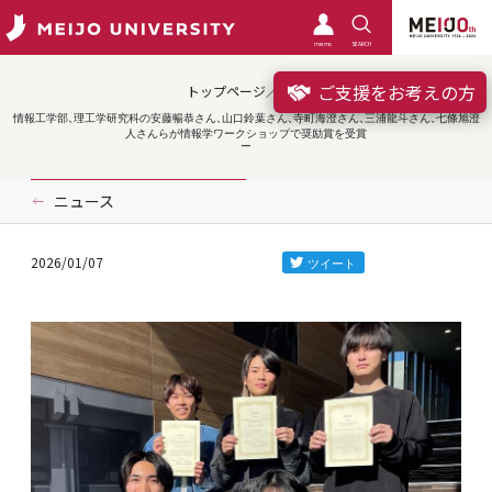
meimo
SEARCH
ご支援をお考えの方
トップページ／受賞
情報工学部、理工学研究科の安藤暢恭さん、山口鈴葉さん、寺町海澄さん、三浦龍斗さん、七條旭澄
人さんらが情報学ワークショップで奨励賞を受賞
ニュース
2026/01/07