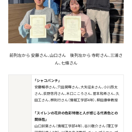
前列左から 安藤さん、山口さん 後列左から 寺町さん、三浦さ
ん、七條さん
「シャコパンチ」
安藤暢恭さん、穴田晃暉さん、大矢征未さん、小川昂太
さん、荻野悠月さん、木口こころさん、菅本和希さん、久
田工さん、栁則行さん（情報工学部4年）、柳田康幸教授
「スイレンの花弁の色彩特徴と人が感じる代表色との
関係性」
山口鈴葉さん（情報工学部4年）、谷川敬介さん（理工学