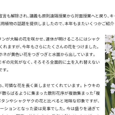
宣言も解除され、講義も原則遠隔授業から対面授業へと戻り、キ
薬用植物の話題を提供しましたので、本年もまたいくつかご紹介
タンが大輪の花を咲かせ、連休が明けるころにはシャク
くれますが、今年もさらにたくさんの花をつけました。
ウホネが黄色い花をつぎつぎと水面から出しています。
モギの元気がなく、そろそろ全面的に土を入れ替えない
です。
ち、可憐な花を長く楽しませてくれています。トウキの
が散らばるように集まった散形花序が複数集まった「複
ボタンやシャクヤクの花と比べると地味な印象ですが、
ーションとなった姿は見事でした。今は盛りを過ぎて