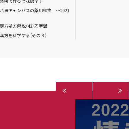
 薬研で作る七味唐辛子
 八事キャンパスの薬用植物 ～2021
 漢方処方解説（43）乙字湯
 漢方を科学する（その３）