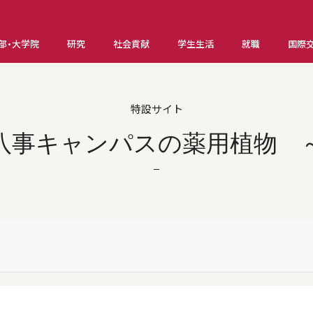
部・大学院
研究
社会貢献
学生生活
就職
国際
特設サイト
八事キャンパスの薬用植物 ～