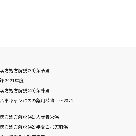
 漢方処方解説（39）柴苓湯
 2021年度
 漢方処方解説（40）柴朴湯
 八事キャンパスの薬用植物 ～2021
 漢方処方解説（41）人参養栄湯
 漢方処方解説（42）半夏白朮天麻湯