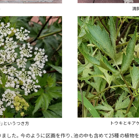
満
キ
トウキとキアゲ
序」というつき方
りました。今のように区画を作り、池の中も含めて25種の植物を