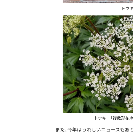
トウ
トウキ 「複散形花
また、今年はうれしいニュースもあ