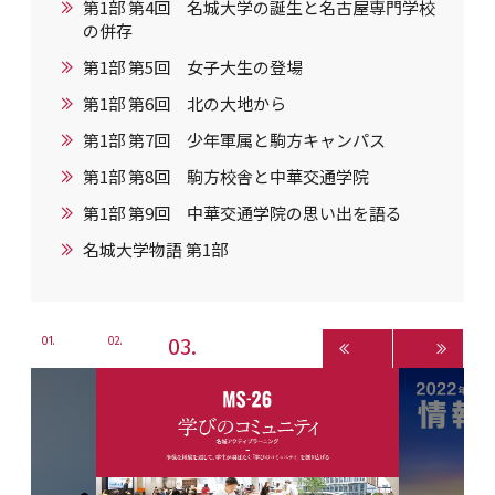
第1部 第4回 名城大学の誕生と名古屋専門学校
の併存
第1部 第5回 女子大生の登場
第1部 第6回 北の大地から
第1部 第7回 少年軍属と駒方キャンパス
第1部 第8回 駒方校舎と中華交通学院
第1部 第9回 中華交通学院の思い出を語る
名城大学物語 第1部
3
1
2