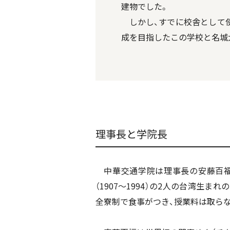
建物でした。
しかし、すでに校舎として使
成を目指したこの学校と名城
理事長と学院長
中華交通学院は理事長の安藤百福（当
（1907〜1994）の2人の台湾生
全寮制で食事がつき、授業料は取ら