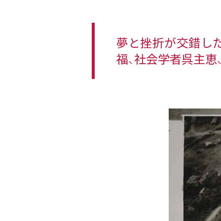
夢と挫折が交錯し
福、社会学者呉主恵