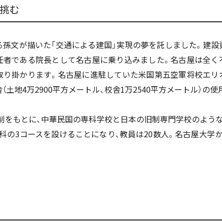
に挑む
孫文が描いた「交通による建国」実現の夢を託しました。建設
任者である院長として名古屋に乗り込みました。名古屋は全く
取り掛かります。名古屋に進駐していた米国第五空軍将校エリ
（土地4万2900平方メートル、校舎1万2540平方メートル）の
をもとに、中華民国の専科学校と日本の旧制専門学校のような形が
通土木科の3コースを設けることになり、教員は20数人。名古屋大