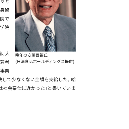
次々と
出身留
学院で
通学院
前、大
晩年の安藤百福氏
、若者
(日清食品ホールディングス提供)
塩事業
て決して少なくない金額を支給した。給
は社会奉仕に近かった」と書いていま