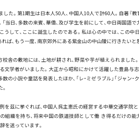
ました。第1期生は日本人50人、中国人10人で計60人。自著
。「当日、多数の来賓、華僑、及び学生を前にして、中日両国語で
こうして、ここに誕生したのである。私は心の中では、この中
れば、もう一度、南京郊外にある紫金山の中山陵に行きたいと思
校舎の敷地には、土地が耕され、野菜や芋が植えられました
る文学者がいました。大正から昭和にかけて活躍した豊島与志雄（1
数の小説や童話を発表したほか、「レ・ミゼラブル」「ジャン・
た。
例を茲に挙ぐれば、中国人呉主恵氏の経営する中華交通学院と
の組織を持ち、将来中国の鉄道技師として働 き得るだけの能
賛辞を送っています。