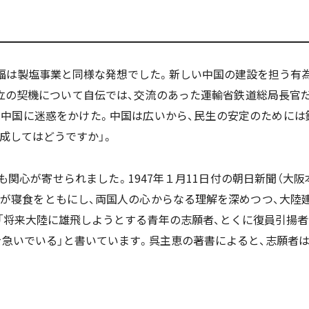
は製塩事業と同様な発想でした。新しい中国の建設を担う有為
立の契機について自伝では、交流のあった運輸省鉄道総局長官だ
は中国に迷惑をかけた。中国は広いから、民生の安定のためには
成してはどうですか」。
心が寄せられました。1947年１月11日付の朝日新聞（大阪
生が寝食をともにし、両国人の心からなる理解を深めつつ、大陸
「将来大陸に雄飛しようとする青年の志願者、とくに復員引揚者
急いでいる」と書いています。呉主恵の著書によると、志願者は1