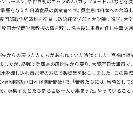
ンラーメン）や世界初のカップめん（カップヌードル）などを
な影響を与えた日清食品の創業者です。呉主恵は日本への台湾
専門部政治経済科を卒業し政治経済学部と大学院に進学、大
早稲田大学商学部教授の職を辞し、名古屋に単身赴任し中華交
先からの戻った人たちがあふれていた時代でした。百福は戦
ましたが、終戦で兵庫県の疎開先から戻り、大阪府泉大津市で
海水を流し込む自己流の方法で製塩業を起こしました。この製
ン発明物語』（日本経済新聞社）で、「若者たちには、当時とし
る。募集するとたちまち百数十人が集まった。やっていること