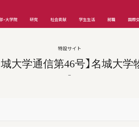
部・大学院
研究
社会貢献
学生生活
就職
国際
特設サイト
名城大学通信第46号】名城大学