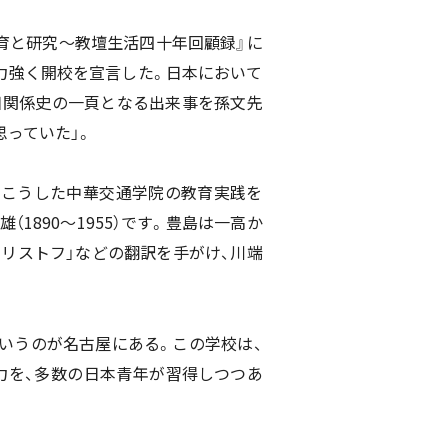
『教育と研究〜教壇生活四十年回顧録』に
力強く開校を宣言した。日本において
日関係史の一頁となる出来事を孫文先
っていた」。
。こうした中華交通学院の教育実践を
890〜1955）です。豊島は一高か
クリストフ」などの翻訳を手がけ、川端
いうのが名古屋にある。この学校は、
力を、多数の日本青年が習得しつつあ