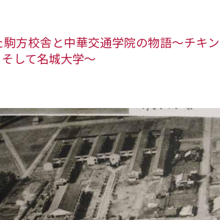
た駒方校舎と中華交通学院の物語～チキン
、そして名城大学～