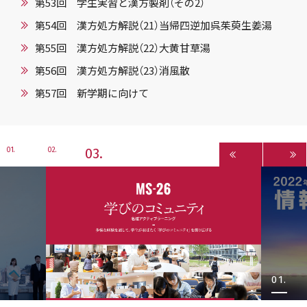
第53回 学生実習と漢方製剤（その2）
第54回 漢方処方解説（21）当帰四逆加呉茱萸生姜湯
第55回 漢方処方解説（22）大黄甘草湯
第56回 漢方処方解説（23）消風散
第57回 新学期に向けて
3
1
2