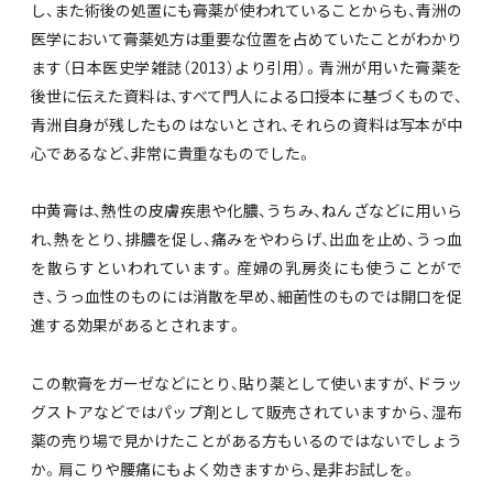
し、また術後の処置にも膏薬が使われていることからも、青洲の
医学において膏薬処方は重要な位置を占めていたことがわかり
ます（日本医史学雑誌（2013）より引用）。青洲が用いた膏薬を
後世に伝えた資料は、すべて門人による口授本に基づくもので、
青洲自身が残したものはないとされ、それらの資料は写本が中
心であるなど、非常に貴重なものでした。
中黄膏は、熱性の皮膚疾患や化膿、うちみ、ねんざなどに用いら
れ、熱をとり、排膿を促し、痛みをやわらげ、出血を止め、うっ血
を散らすといわれています。産婦の乳房炎にも使うことがで
き、うっ血性のものには消散を早め、細菌性のものでは開口を促
進する効果があるとされます。
この軟膏をガーゼなどにとり、貼り薬として使いますが、ドラッ
グストアなどではパップ剤として販売されていますから、湿布
薬の売り場で見かけたことがある方もいるのではないでしょう
か。肩こりや腰痛にもよく効きますから、是非お試しを。