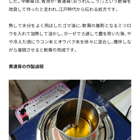
した。中黄膏は、青洲が「黄連膏（おうれんこう）」という軟膏を
改良して作ったと言われ、江戸時代から伝わる処方です。
熱して水分をよく飛ばしたゴマ油に、軟膏の基剤となるミツロ
ウを入れて加熱して溶かし、ガーゼでろ過して塵を除いた後、や
や冷えた頃にウコン末とオウバク末を徐々に混合し、攪拌しな
がら凝固させると軟膏の完成です。
黄連膏の作製過程