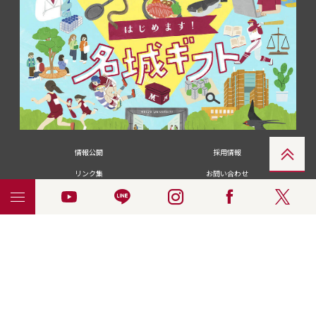
情報公開
採用情報
リンク集
お問い合わせ
メディアの皆さま
卒業生の皆さま
名城大学への寄付・募金
附属図書館
統合ポータルサイ
ポリシ
個人情報の共同利用に
名城大学サー
ENGLISH
ト
ー
ついて
ビス