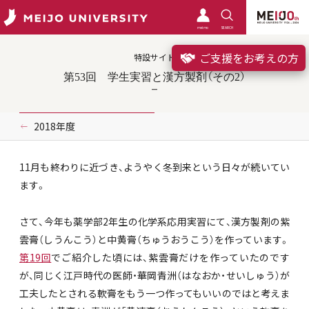
meimo
SEARCH
ご支援をお考えの方
特設サイト
第53回 学生実習と漢方製剤（その2）
2018年度
11月も終わりに近づき、ようやく冬到来という日々が続いてい
ます。
さて、今年も薬学部2年生の化学系応用実習にて、漢方製剤の紫
雲膏（しうんこう）と中黄膏（ちゅうおうこう）を作っています。
第19回
でご紹介した頃には、紫雲膏だけを作っていたのです
が、同じく江戸時代の医師・華岡青洲（はなおか・せいしゅう）が
工夫したとされる軟膏をもう一つ作ってもいいのではと考えま