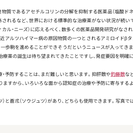
達物質であるアセチルコリンの分解を抑制する医薬品（塩酸ドネ
外されるなど、世界における標準的な治療薬がない状況が続い
ィカル・ニーズ）に応えるべく、数多くの医薬品開発研究がなさ
最近アルツハイマー病の原因物質の一つとされるアミロイドβタ
一歩駒を進めることができそうだというニュースが入ってきました（
治療薬の誕生は待ち望まれてきたことですし、発症要因を明確
療・予防することは、まだ難しいと思います。抑肝散や
釣藤散
な
りますから、いろいろな面から認知症の治療や予防に寄与する
ツ）と蒼朮（ソウジュツ）があり、どちらも使用できます。写真で