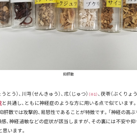
抑肝散
うとう）、川芎（せんきゅう）、朮（じゅつ）
、茯苓（ぶくりょう
（※1）
散
と共通し、ともに神経症のような方に用いる点で似ています。
抑肝散では攻撃的、易怒性であることが特徴です。「神経の高ぶ
燥感、神経過敏などの症状が該当しますが、その裏には不安や抑
と思います。