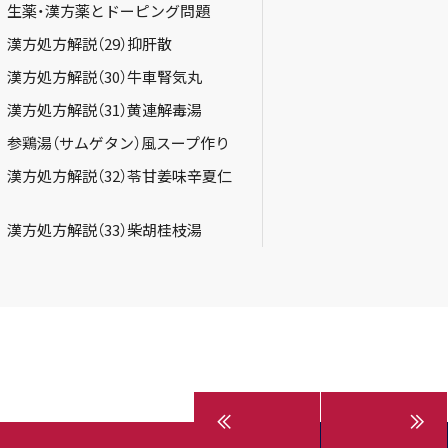
回 生薬・漢方薬とドーピング問題
 漢方処方解説（29）抑肝散
 漢方処方解説（30）牛車腎気丸
 漢方処方解説（31）黄連解毒湯
回 参鶏湯（サムゲタン）風スープ作り
 漢方処方解説（32）苓甘姜味辛夏仁
 漢方処方解説（33）柴胡桂枝湯