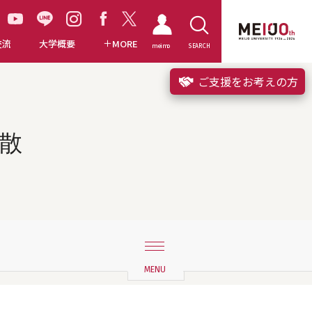
交流
大学概要
MORE
meimo
SEARCH
ご支援をお考えの方
肝散