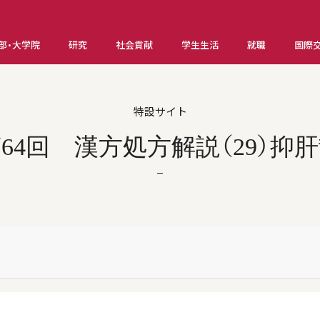
部・大学院
研究
社会貢献
学生生活
就職
国際
特設サイト
64回 漢方処方解説（29）抑