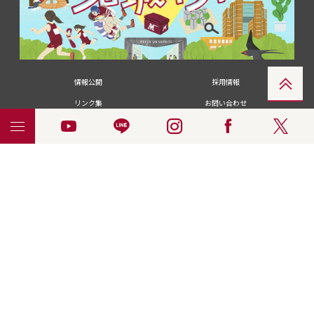
情報公開
採用情報
リンク集
お問い合わせ
メディアの皆さま
卒業生の皆さま
名城大学への寄付・募金
附属図書館
統合ポータルサイ
ポリシ
個人情報の共同利用に
名城大学サー
ENGLISH
ト
ー
ついて
ビス
© 2018 Meijo University