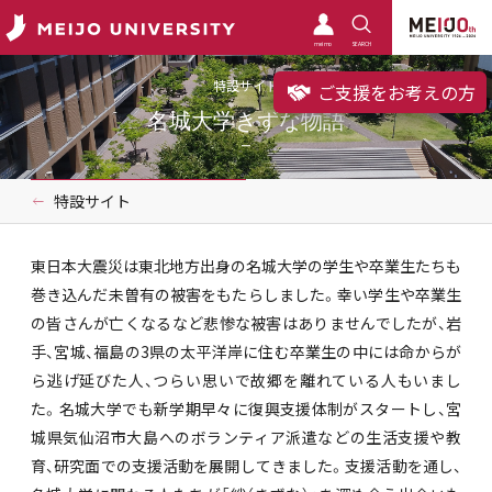
meimo
SEARCH
特設サイト
ご支援をお考えの方
名城大学きずな物語
特設サイト
東日本大震災は東北地方出身の名城大学の学生や卒業生たちも
巻き込んだ未曽有の被害をもたらしました。幸い学生や卒業生
の皆さんが亡くなるなど悲惨な被害はありませんでしたが、岩
手、宮城、福島の3県の太平洋岸に住む卒業生の中には命からが
ら逃げ延びた人、つらい思いで故郷を離れている人もいまし
た。名城大学でも新学期早々に復興支援体制がスタートし、宮
城県気仙沼市大島へのボランティア派遣などの生活支援や教
育、研究面での支援活動を展開してきました。支援活動を通し、