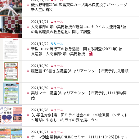
硬式野球部OBの広島東洋カープ栗林良吏投手がセ・リーグ
新人王に輝く
2021/12/24
ニュース
人間学部の畑中美穂教授が新型コロナウイルス流行第5波
の消防職員の救急活動に関して調査
2021/12/22
リリース
新型コロナ流行下の救急活動に関する調査（2021年） 結
果速報 人間学部・畑中美穂教授
2021/10/30
ニュース
履歴書・ES書き方講座【キャリアセンター】※要予約、先着順
2021/10/30
ニュース
実践マナー講座【キャリアセンター】※要予約、11/1予約開
始
2021/10/28
ニュース
【小学生対象】第一回ミライ社会へのユメ絵画展コンテスト
～地球にやさしいミライの姿を描こう～
2021/10/27
ニュース
テーマ別企業特集ONLINEセミナー（11/11･18･25）【キャリ