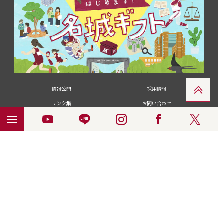
情報公開
採用情報
リンク集
お問い合わせ
メディアの皆さま
卒業生の皆さま
名城大学への寄付・募金
附属図書館
統合ポータルサイ
ポリシ
個人情報の共同利用に
名城大学サー
ENGLISH
ト
ー
ついて
ビス
© 2018 Meijo University