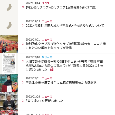
2022/03/14
クラブ
【特別強化クラブ・強化クラブ】活動報告（令和3年度）
2022/03/03
ニュース
2021（令和3）年度名城大学卒業式・学位記授与式について
2022/03/01
ニュース
特別強化クラブ及び強化クラブ年間活動報告会 コロナ禍
に負けない鍛錬を各クラブが披露
2022/02/10
リリース
人間学部の伊藤俊一教授（日本中世史）の著書 『荘園 墾田
永年私財法から応仁の乱まで』が 「新書大賞2022」の3 位
に選ばれました
2022/02/01
ニュース
卒業生の栗林良吏投手に立花貞司理事長から感謝状
2022/01/24
ニュース
「育て達人」を更新しました
2022/01/06
ニュース