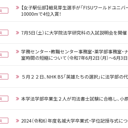
【女子駅伝部】細見芽生選手が「FISUワールドユニ
ス
10000mで4位入賞！
7月5日（土）に大学院法学研究科の入試説明会を開催
ス
学務センター・教職センター事務室・薬学部事務室・
ス
室時間の短縮について（令和7年6月2日（月）～6月3日（
５月２２日、NHK BS「英雄たちの選択」に法学部の
ス
本学法学部卒業生２人が司法書士試験に合格し、小
ス
2024（令和6）年度名城大学卒業式・学位記授与式に
ス