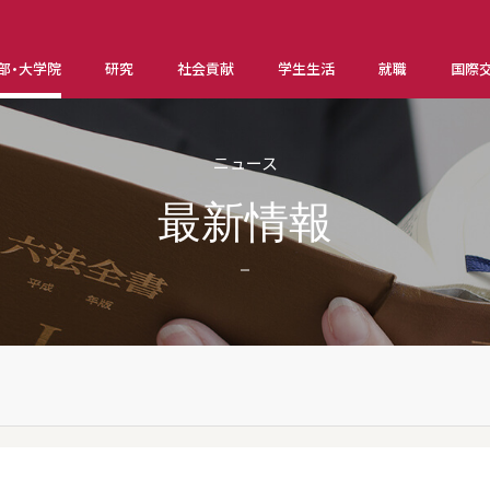
部・大学院
研究
社会貢献
学生生活
就職
国際
ニュース
最新情報