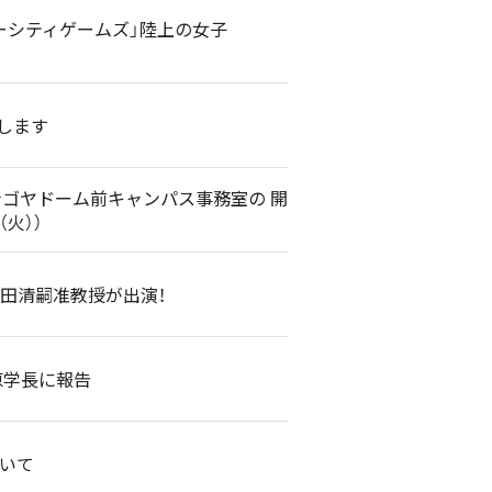
バーシティゲームズ」陸上の女子
します
ナゴヤドーム前キャンパス事務室の 開
火））
代田清嗣准教授が出演！
原学長に報告
ついて