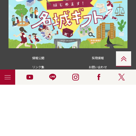
情報公開
採用情報
リンク集
お問い合わせ
メディアの皆さま
卒業生の皆さま
名城大学への寄付・募金
附属図書館
統合ポータルサイ
ポリシ
個人情報の共同利用に
名城大学サー
ENGLISH
ト
ー
ついて
ビス
© 2018 Meijo University