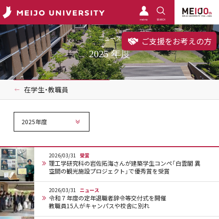
meimo
SEARCH
ニュース
ご支援をお考えの方
2025 年度
在学生・教職員
2025年度
2026/03/31
受賞
理工学研究科の岩佐拓海さんが建築学生コンペ「白雲閣 異
空間の観光施設プロジェクト」で優秀賞を受賞
2026/03/31
ニュース
令和７年度の定年退職者辞令等交付式を開催
教職員15人がキャンパスや校舎に別れ