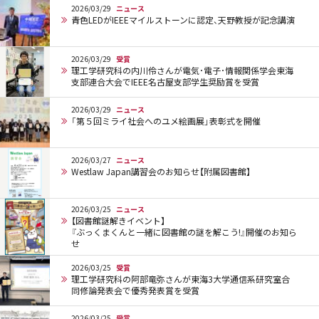
2026/03/29
ニュース
青色LEDがIEEEマイルストーンに認定、天野教授が記念講演
2026/03/29
受賞
理工学研究科の内川伶さんが電気･電子･情報関係学会東海
支部連合大会でIEEE名古屋支部学生奨励賞を受賞
2026/03/29
ニュース
「第５回ミライ社会へのユメ絵画展」表彰式を開催
2026/03/27
ニュース
Westlaw Japan講習会のお知らせ【附属図書館】
2026/03/25
ニュース
【図書館謎解きイベント】
『ぶっくまくんと一緒に図書館の謎を解こう!』開催のお知ら
せ
2026/03/25
受賞
理工学研究科の阿部竜弥さんが東海3大学通信系研究室合
同修論発表会で優秀発表賞を受賞
2026/03/25
受賞